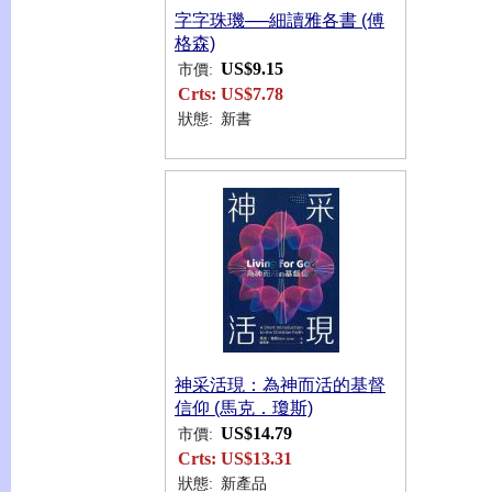
字字珠璣──細讀雅各書 (傅
格森)
US$9.15
市價:
Crts:
US$7.78
狀態:
新書
神采活現：為神而活的基督
信仰 (馬克．瓊斯)
US$14.79
市價:
Crts:
US$13.31
狀態:
新產品