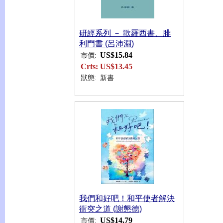
研經系列 － 歌羅西書、腓
利門書 (呂沛淵)
US$15.84
市價:
Crts:
US$13.45
狀態:
新書
我們和好吧！和平使者解決
衝突之道 (謝懇德)
US$14.79
市價: