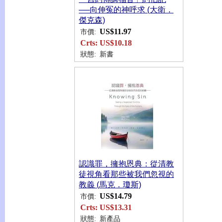
──向伸冤的神呼求 (大衛．
傑克森)
US$11.97
市價:
Crts:
US$10.18
狀態:
新書
認識罪，擁抱恩典：從清教
徒視角看那些被我們忽視的
教義 (馬克．瓊斯)
US$14.79
市價:
Crts:
US$13.31
狀態:
新產品