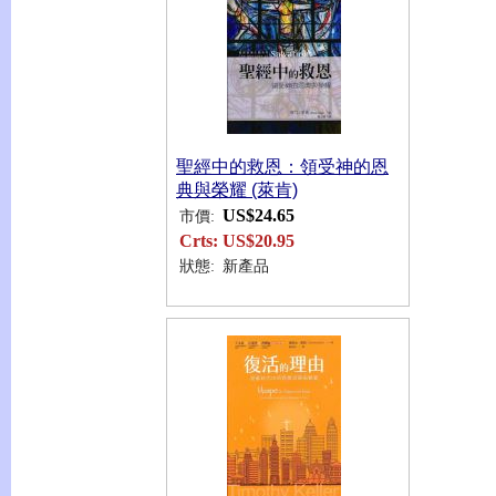
聖經中的救恩：領受神的恩
典與榮耀 (萊肯)
US$24.65
市價:
Crts:
US$20.95
狀態:
新產品