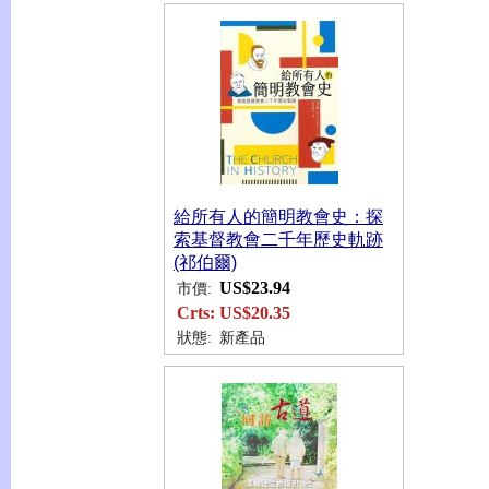
給所有人的簡明教會史：探
索基督教會二千年歷史軌跡
(祁伯爾)
US$23.94
市價:
Crts:
US$20.35
狀態:
新產品