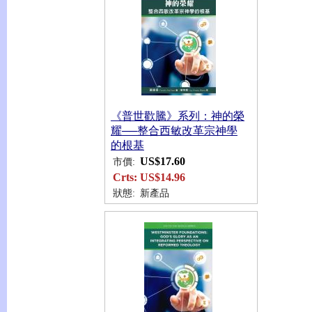
《普世歡騰》系列：神的榮
耀──整合西敏改革宗神學
的根基
US$17.60
市價:
Crts:
US$14.96
狀態:
新產品