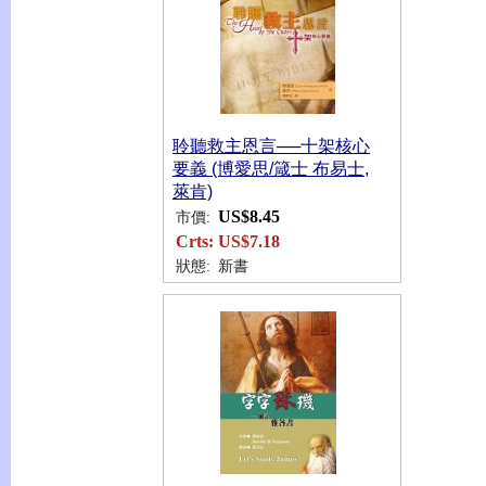
聆聽救主恩言──十架核心
要義 (博愛思/箴士 布易士,
萊肯)
US$8.45
市價:
Crts:
US$7.18
狀態:
新書