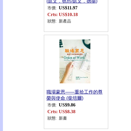
(凱文．狄昂/凱文．德揚)
US$11.97
市價:
Crts:
US$10.18
狀態:
新產品
職場蒙恩——重拾工作的尊
榮與使命 (柴培爾)
US$9.86
市價:
Crts:
US$8.38
狀態:
新書