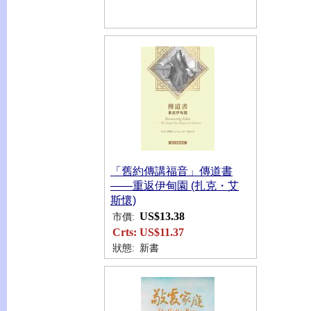
「舊約傳講福音」傳道書
——重返伊甸園 (扎克・艾
斯懷)
US$13.38
市價:
Crts:
US$11.37
狀態:
新書