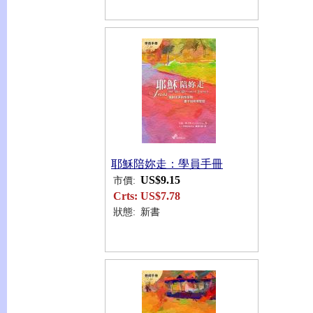
耶穌陪妳走：學員手冊
US$9.15
市價:
Crts:
US$7.78
狀態:
新書