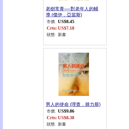
老樹常青──對老年人的輔
導 (傑伊．亞當斯)
US$8.45
市價:
Crts:
US$7.18
狀態:
新書
男人的使命 (理查．腓力斯)
US$9.86
市價:
Crts:
US$8.38
狀態:
新書