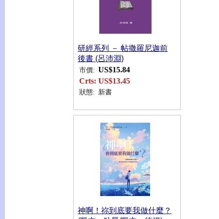
研經系列 － 帖撒羅尼迦前
後書 (呂沛淵)
US$15.84
市價:
Crts:
US$13.45
狀態:
新書
神啊！祢到底要我做什麼？