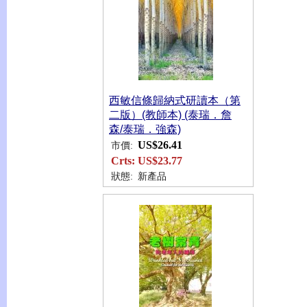
西敏信條歸納式研讀本（第
二版）(教師本) (泰瑞．詹
森/泰瑞．強森)
US$26.41
市價:
Crts:
US$23.77
狀態:
新產品