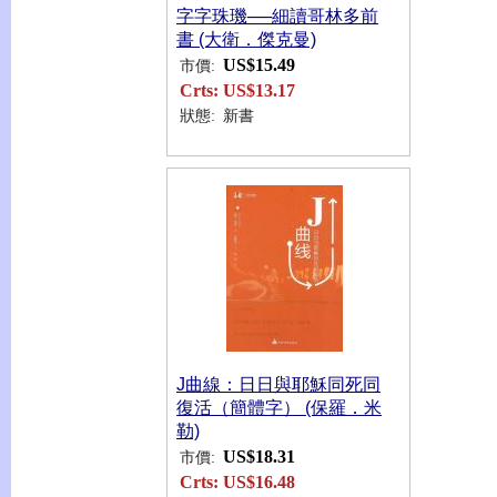
字字珠璣──細讀哥林多前
書 (大衛．傑克曼)
US$15.49
市價:
Crts:
US$13.17
狀態:
新書
J曲線：日日與耶穌同死同
復活（簡體字） (保羅．米
勒)
US$18.31
市價:
Crts:
US$16.48