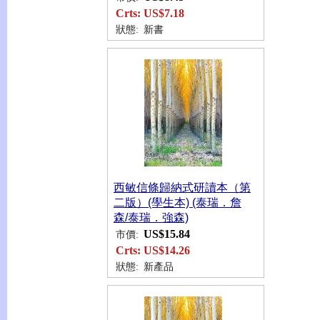
Crts:
US$7.18
狀態:
新書
西敏信條歸納式研讀本（第
二版）(學生本) (泰瑞．詹
森/泰瑞．強森)
US$15.84
市價:
Crts:
US$14.26
狀態:
新產品