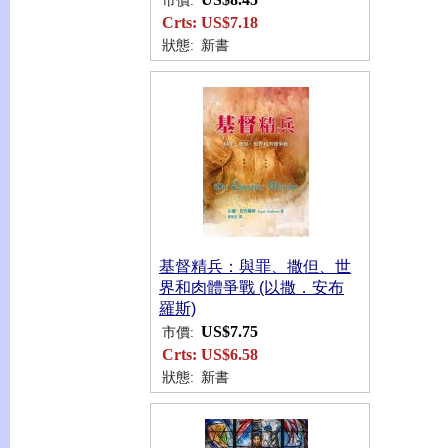
市價:
Crts:
US$7.18
狀態:
新書
基督精兵：與罪、撒但、世
界和肉體爭戰 (以撒．安布
羅斯)
US$7.75
市價:
Crts:
US$6.58
狀態:
新書