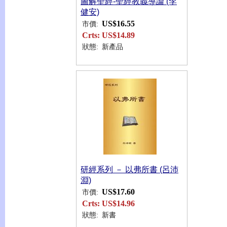
圖解聖經-聖經教義導論 (李
健安)
US$16.55
市價:
Crts:
US$14.89
狀態:
新產品
研經系列 － 以弗所書 (呂沛
淵)
US$17.60
市價:
Crts:
US$14.96
狀態:
新書