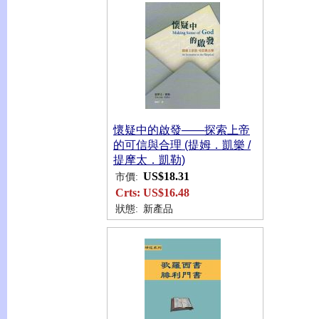
懷疑中的啟發——探索上帝
的可信與合理 (提姆．凱樂 /
提摩太．凱勒)
US$18.31
市價:
Crts:
US$16.48
狀態:
新產品