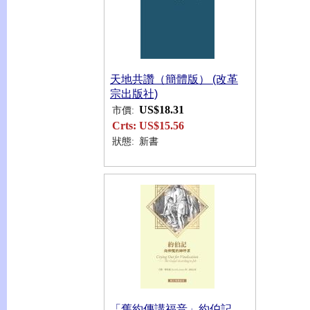
天地共讚（簡體版） (改革
宗出版社)
US$18.31
市價:
Crts:
US$15.56
狀態:
新書
「舊約傳講福音」約伯記