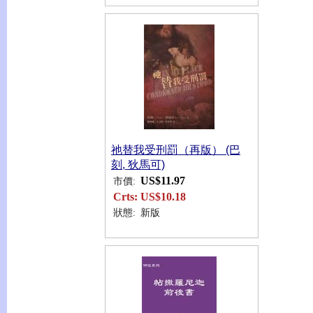
祂替我受刑罰（再版） (巴
刻, 狄馬可)
US$11.97
市價:
Crts:
US$10.18
狀態:
新版