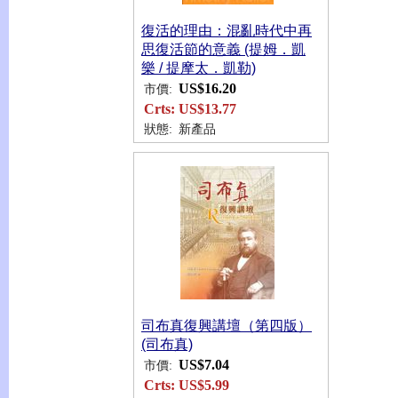
復活的理由：混亂時代中再
思復活節的意義 (提姆．凱
樂 / 提摩太．凱勒)
US$16.20
市價:
Crts:
US$13.77
狀態:
新產品
司布真復興講壇（第四版）
(司布真)
US$7.04
市價:
Crts:
US$5.99