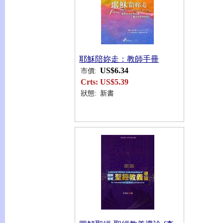
耶穌陪妳走：教師手冊
US$6.34
市價:
Crts:
US$5.39
狀態:
新書