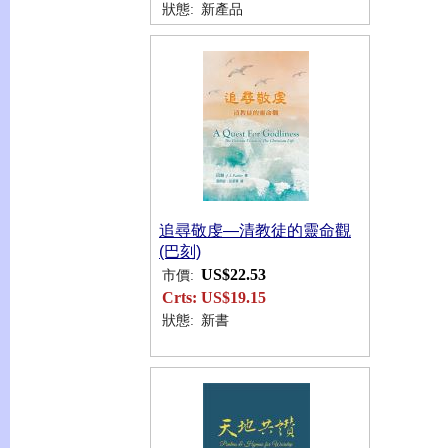
狀態:
新產品
追尋敬虔―清教徒的靈命觀
(巴刻)
US$22.53
市價:
Crts:
US$19.15
狀態:
新書