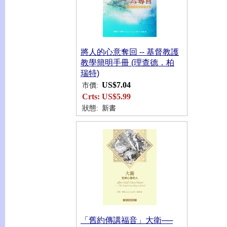
將人的心意奪回 -- 基督教護
教學簡明手冊 (理查德．柏
瑞特)
US$7.04
市價:
Crts:
US$5.99
狀態:
新書
「舊約傳講福音」大衛──