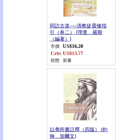
同訪古道──清教徒靈修指
引（卷二） (理查．羅斯
（編著）)
US$16.20
市價:
Crts:
US$13.77
狀態:
新書
以弗所書註釋（四版） (約
翰．加爾文)