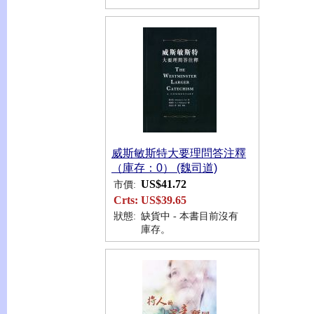
威斯敏斯特大要理問答注釋
（庫存：0） (魏司道)
US$41.72
市價:
Crts:
US$39.65
狀態:
缺貨中 - 本書目前沒有
庫存。