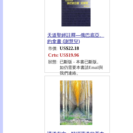
天道聖經註釋—俄巴底亞、
約拿書 (謝慧兒)
US$22.18
市價:
Crts:
US$19.96
狀態:
已斷版 - 本書已斷版。
如仍需要本書請Email與
我們連絡。