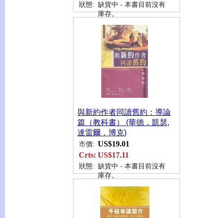
狀態:
缺貨中 - 本書目前沒有
庫存。
與新約作者同讀舊約：導論
篇（教科書） (華德．凱瑟,
達雷爾．博克)
US$19.01
市價:
Crts:
US$17.11
狀態:
缺貨中 - 本書目前沒有
庫存。