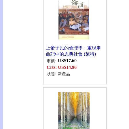
上帝子民的倫理學：重現申
命記中的恩典社會 (萊特)
US$17.60
市價:
Crts:
US$14.96
狀態:
新產品