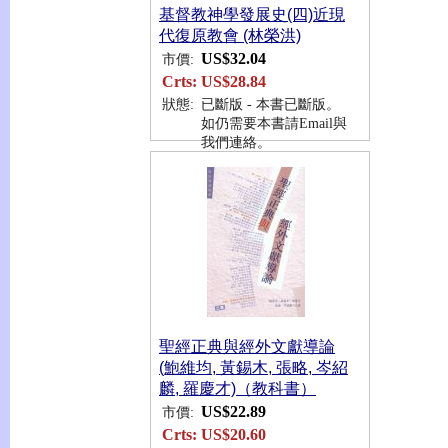
基督教神學發展史(四)近現
代復原教會 (林榮洪)
US$32.04
市價:
Crts:
US$28.84
狀態:
已斷版 - 本書已斷版。
如仍需要本書請Email與
我們連絡。
聖經正典與經外文獻導論
(鮑維均, 黃錫木, 張略, 岑紹
麟, 羅慶才)（教科書）
US$22.89
市價:
Crts:
US$20.60