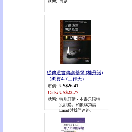
狀態:
再刷
從傳道書傳講基督 (桂丹諾)
（調貨4-7工作天）
US$26.41
市價:
Crts:
US$23.77
狀態:
特別訂購 - 本書只限特
別訂購。如欲購買請
Email與我們連絡。