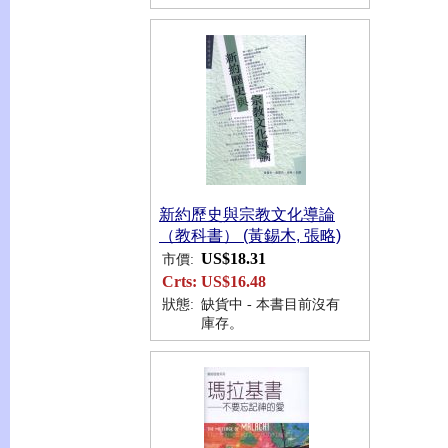
新約歷史與宗教文化導論
（教科書） (黃錫木, 張略)
US$18.31
市價:
Crts:
US$16.48
狀態:
缺貨中 - 本書目前沒有
庫存。