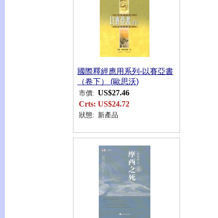
國際釋經應用系列-以賽亞書
（卷下） (歐思沃)
US$27.46
市價:
Crts:
US$24.72
狀態:
新產品