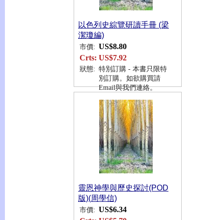
以色列史綜覽研讀手冊 (梁
潔瓊編)
US$8.80
市價:
Crts:
US$7.92
狀態:
特別訂購 - 本書只限特
別訂購。如欲購買請
Email與我們連絡。
靈恩神學與歷史探討(POD
版)(周學信)
US$6.34
市價: