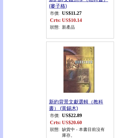
(麥子格)
US$11.27
市價:
Crts:
US$10.14
狀態:
新產品
新約背景文獻選輯（教科
書） (黃錫木)
US$22.89
市價:
Crts:
US$20.60
狀態:
缺貨中 - 本書目前沒有
庫存。