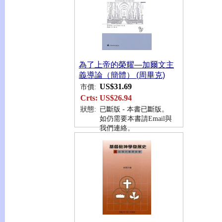
為了上帝的榮耀—加爾文主
義導論（簡體） (周畢克)
US$31.69
市價:
Crts:
US$26.94
狀態:
已斷版 - 本書已斷版。
如仍需要本書請Email與
我們連絡。