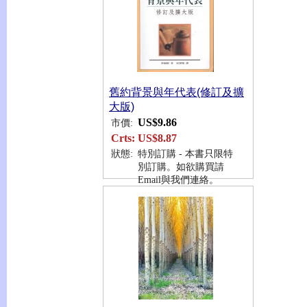
舊約背景與年代表(修訂及擴
大版)
US$9.86
市價:
Crts:
US$8.87
狀態:
特別訂購 - 本書只限特
別訂購。如欲購買請
Email與我們連絡。