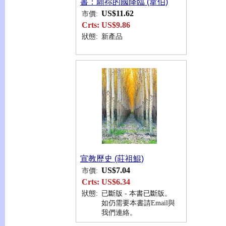
書：願祢的國降臨 (韋伯)
US$11.62
市價:
Crts:
US$9.86
狀態:
新產品
宣教歷史 (莊祖鯤)
US$7.04
市價:
Crts:
US$6.34
狀態:
已斷版 - 本書已斷版。
如仍需要本書請Email與
我們連絡。