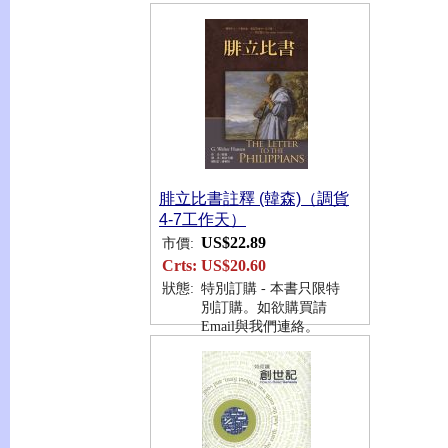
腓立比書註釋 (韓森)（調貨
4-7工作天）
US$22.89
市價:
Crts:
US$20.60
狀態:
特別訂購 - 本書只限特
別訂購。如欲購買請
Email與我們連絡。