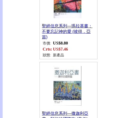
聖經信息系列—瑪拉基書：
不要忘記神的愛 (彼得．亞
當)
US$8.80
市價:
Crts:
US$7.46
狀態:
新產品
聖經信息系列—撒迦利亞