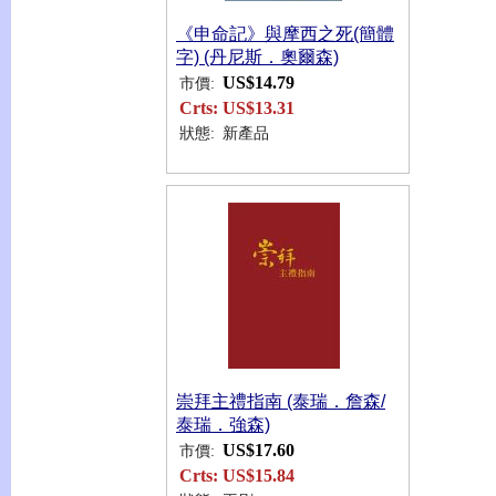
《申命記》與摩西之死(簡體
字) (丹尼斯．奧爾森)
US$14.79
市價:
Crts:
US$13.31
狀態:
新產品
崇拜主禮指南 (泰瑞．詹森/
泰瑞．強森)
US$17.60
市價:
Crts:
US$15.84