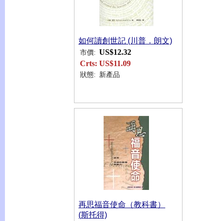
如何讀創世記 (川普．朗文)
US$12.32
市價:
Crts:
US$11.09
狀態:
新產品
再思福音使命（教科書）
(斯托得)