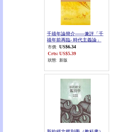
千禧年論簡介――兼評「千
禧年前再臨- 時代主義論」
US$6.34
市價:
Crts:
US$5.39
狀態:
新版
新約經文鑑別學（教科書）