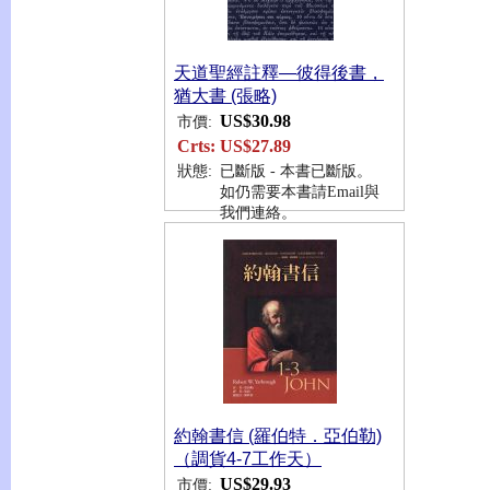
天道聖經註釋—彼得後書，
猶大書 (張略)
US$30.98
市價:
Crts:
US$27.89
狀態:
已斷版 - 本書已斷版。
如仍需要本書請Email與
我們連絡。
約翰書信 (羅伯特．亞伯勒)
（調貨4-7工作天）
US$29.93
市價: