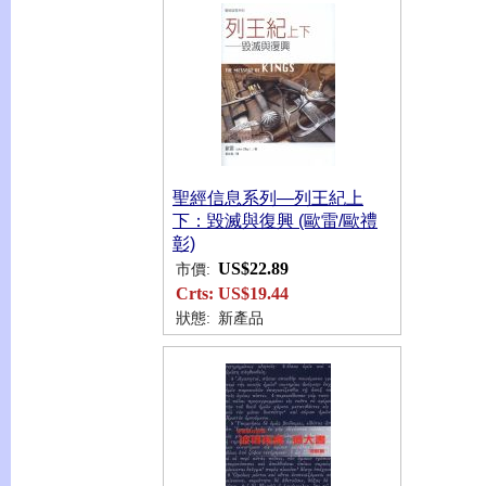
聖經信息系列—列王紀上
下：毀滅與復興 (歐雷/歐禮
彰)
US$22.89
市價:
Crts:
US$19.44
狀態:
新產品