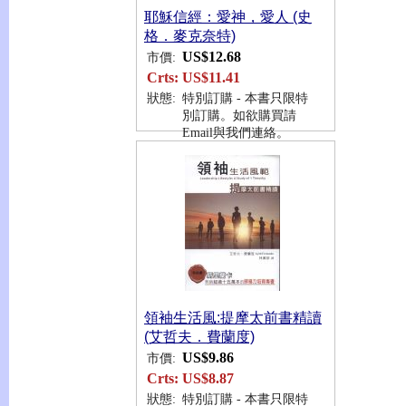
耶穌信經：愛神，愛人 (史
格．麥克奈特)
US$12.68
市價:
Crts:
US$11.41
狀態:
特別訂購 - 本書只限特
別訂購。如欲購買請
Email與我們連絡。
領袖生活風:提摩太前書精讀
(艾哲夫．費蘭度)
US$9.86
市價:
Crts:
US$8.87
狀態:
特別訂購 - 本書只限特