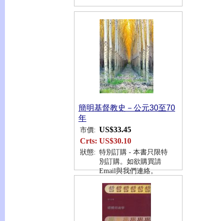
簡明基督教史－公元30至70
年
US$33.45
市價:
Crts:
US$30.10
狀態:
特別訂購 - 本書只限特
別訂購。如欲購買請
Email與我們連絡。