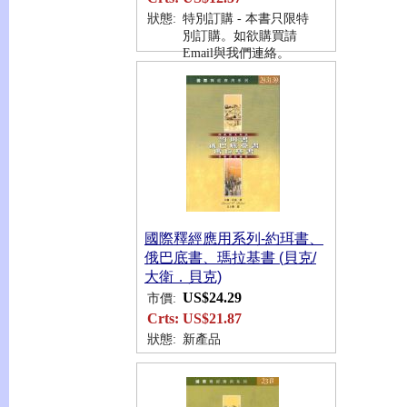
狀態:
特別訂購 - 本書只限特
別訂購。如欲購買請
Email與我們連絡。
國際釋經應用系列-約珥書、
俄巴底書、瑪拉基書 (貝克/
大衛．貝克)
US$24.29
市價:
Crts:
US$21.87
狀態:
新產品