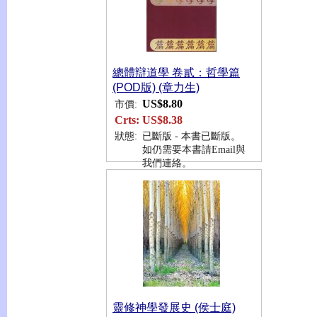
總體辯道學 卷貳：哲學篇
(POD版) (章力生)
US$8.80
市價:
Crts:
US$8.38
狀態:
已斷版 - 本書已斷版。
如仍需要本書請Email與
我們連絡。
靈修神學發展史 (侯士庭)