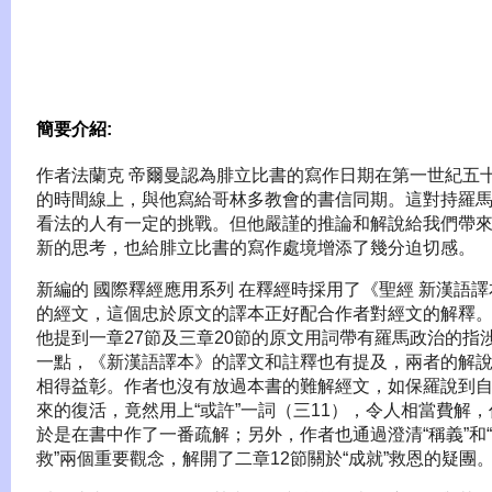
簡要介紹:
作者法蘭克 帝爾曼認為腓立比書的寫作日期在第一世紀五
的時間線上，與他寫給哥林多教會的書信同期。這對持羅
看法的人有一定的挑戰。但他嚴謹的推論和解說給我們帶
新的思考，也給腓立比書的寫作處境增添了幾分迫切感。
新編的 國際釋經應用系列 在釋經時採用了《聖經 新漢語譯
的經文，這個忠於原文的譯本正好配合作者對經文的解釋
他提到一章27節及三章20節的原文用詞帶有羅馬政治的指
一點，《新漢語譯本》的譯文和註釋也有提及，兩者的解
相得益彰。作者也沒有放過本書的難解經文，如保羅說到
來的復活，竟然用上“或許”一詞（三11），令人相當費解，
於是在書中作了一番疏解；另外，作者也通過澄清“稱義”和
救”兩個重要觀念，解開了二章12節關於“成就”救恩的疑團