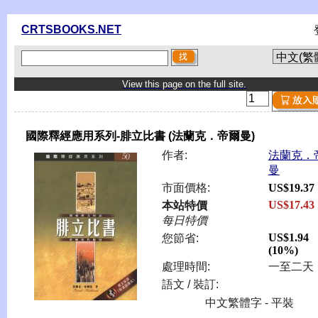
CRTSBOOKS.NET
View this page on the full site.
國際釋經應用系列-腓立比書 (法蘭克．帝爾曼)
作者:
法蘭克．
曼
市面價格:
US$19.37
US$17.43
本站特價
每日特價
US$1.94
您節省:
(10%)
處理時間:
一至二天
語文 / 裝訂:
中文繁體字 - 平裝