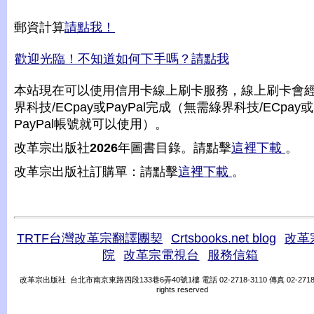
郵資計算
請點我！
歡迎光臨！不知道如何下手嗎？請點我
本站現在可以使用信用卡線上刷卡服務，線上刷卡會
界科技/ECpay或PayPal完成（無需綠界科技/ECpay或
PayPal帳號就可以使用）。
改革宗出版社
2026
年圖書目錄。請點擊
這裡下載
。
改革宗出版社訂購單：請點擊
這裡下載
。
TRTF台灣改革宗翻譯團契
Crtsbooks.net blog
改革
院
改革宗電視台
服務信箱
改革宗出版社 台北市南京東路四段133巷6弄40號1樓 電話 02-2718-3110 傳真 02-2718-31
rights reserved