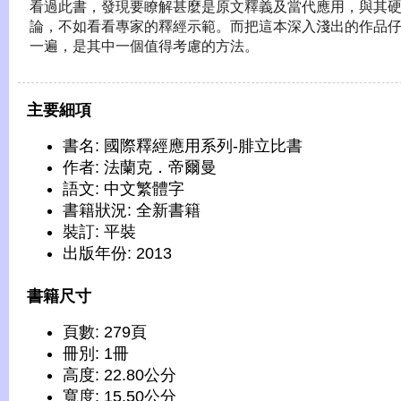
看過此書，發現要瞭解甚麼是原文釋義及當代應用，與其
論，不如看看專家的釋經示範。而把這本深入淺出的作品
一遍，是其中一個值得考慮的方法。
主要細項
書名: 國際釋經應用系列-腓立比書
作者: 法蘭克．帝爾曼
語文: 中文繁體字
書籍狀況: 全新書籍
裝訂: 平裝
出版年份: 2013
書籍尺寸
頁數: 279頁
冊別: 1冊
高度: 22.80公分
寬度: 15.50公分