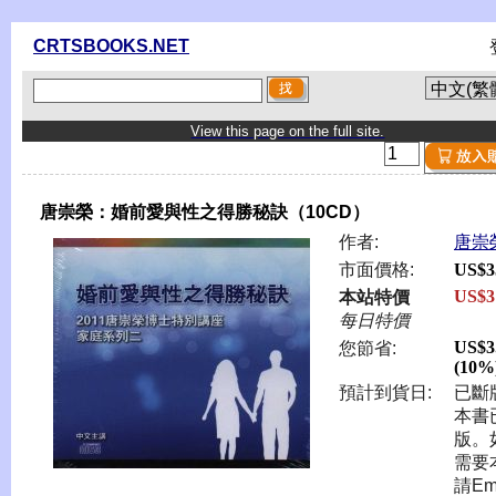
CRTSBOOKS.NET
View this page on the full site.
唐崇榮：婚前愛與性之得勝秘訣（10CD）
作者:
唐崇
市面價格:
US$3
US$3
本站特價
每日特價
US$3
您節省:
(10%
預計到貨日:
已斷版
本書
版。
需要
請Ema