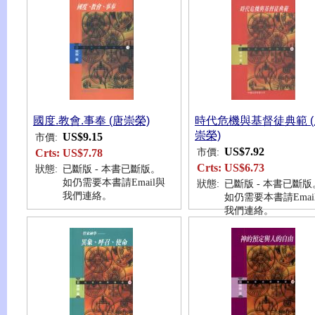
國度.教會.事奉 (唐崇榮)
時代危機與基督徒典範 (
崇榮)
US$9.15
市價:
US$7.92
市價:
Crts:
US$7.78
Crts:
US$6.73
狀態:
已斷版 - 本書已斷版。
如仍需要本書請Email與
狀態:
已斷版 - 本書已斷版
我們連絡。
如仍需要本書請Emai
我們連絡。