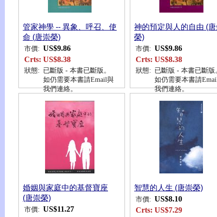
管家神學 -- 異象、呼召、使
神的預定與人的自由 (唐
命 (唐崇榮)
榮)
US$9.86
US$9.86
市價:
市價:
Crts:
US$8.38
Crts:
US$8.38
狀態:
已斷版 - 本書已斷版。
狀態:
已斷版 - 本書已斷版
如仍需要本書請Email與
如仍需要本書請Emai
我們連絡。
我們連絡。
婚姻與家庭中的基督寶座
智慧的人生 (唐崇榮)
(唐崇榮)
US$8.10
市價:
US$11.27
市價:
Crts:
US$7.29