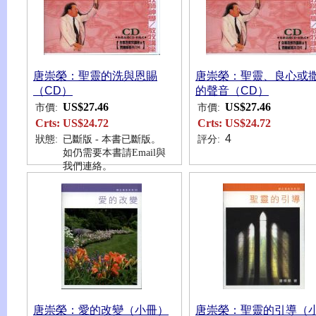
唐崇榮：聖靈的洗與恩賜
唐崇榮：聖靈、良心或
（CD）
的聲音（CD）
US$27.46
US$27.46
市價:
市價:
Crts:
US$24.72
Crts:
US$24.72
4
狀態:
已斷版 - 本書已斷版。
評分:
如仍需要本書請Email與
我們連絡。
唐崇榮：愛的改變（小冊）
唐崇榮：聖靈的引導（