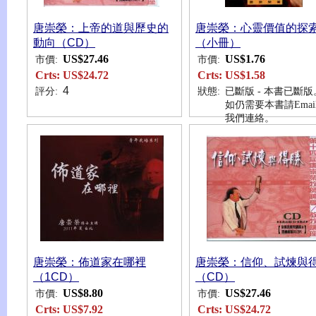
唐崇榮：上帝的道與歷史的
唐崇榮：心靈價值的探
動向（CD）
（小冊）
US$27.46
US$1.76
市價:
市價:
Crts:
US$24.72
Crts:
US$1.58
4
評分:
狀態:
已斷版 - 本書已斷版
如仍需要本書請Emai
我們連絡。
唐崇榮：佈道家在哪裡
唐崇榮：信仰、試煉與
（1CD）
（CD）
US$8.80
US$27.46
市價:
市價:
Crts:
US$7.92
Crts:
US$24.72