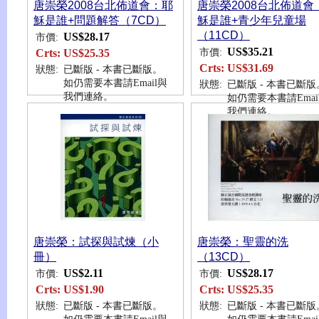
唐崇榮2008台北佈道會：耶
唐崇榮2008台北佈道會
穌是誰+問題解答（7CD）
穌是誰+青少年兒童場
（11CD）
US$28.17
市價:
US$35.21
市價:
Crts:
US$25.35
Crts:
US$31.69
狀態:
已斷版 - 本書已斷版。
如仍需要本書請Email與
狀態:
已斷版 - 本書已斷版
我們連絡。
如仍需要本書請Emai
我們連絡。
唐崇榮：試探與試煉（小
唐崇榮：聖靈的洗
冊）
（13CD）
US$2.11
US$28.17
市價:
市價:
Crts:
US$1.90
Crts:
US$25.35
狀態:
已斷版 - 本書已斷版。
狀態:
已斷版 - 本書已斷版