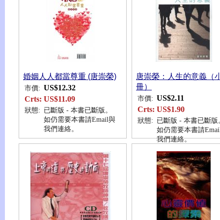
婚姻人人都當尊重 (唐崇榮)
唐崇榮：人生的意義（
冊）
US$12.32
市價:
US$2.11
市價:
Crts:
US$11.09
Crts:
US$1.90
狀態:
已斷版 - 本書已斷版。
如仍需要本書請Email與
狀態:
已斷版 - 本書已斷版
我們連絡。
如仍需要本書請Emai
我們連絡。