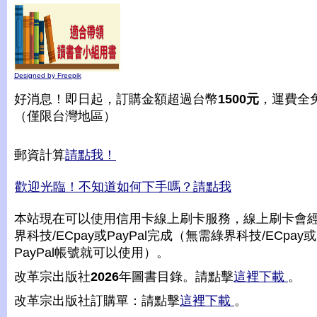
Designed by Freepik
好消息！即日起，訂購金額超過台幣
1500元
，運費全
（僅限台灣地區）
郵資計算
請點我！
歡迎光臨！不知道如何下手嗎？請點我
本站現在可以使用信用卡線上刷卡服務，線上刷卡會
界科技/ECpay或PayPal完成（無需綠界科技/ECpay或
PayPal帳號就可以使用）。
改革宗出版社
2026
年圖書目錄。請點擊
這裡下載
。
改革宗出版社訂購單：請點擊
這裡下載
。