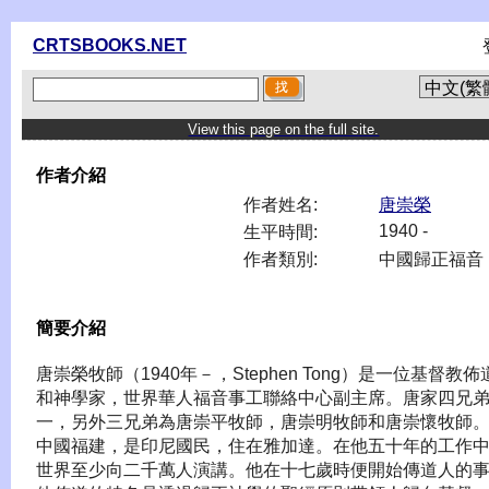
CRTSBOOKS.NET
View this page on the full site.
作者介紹
作者姓名:
唐崇榮
1940 -
生平時間:
作者類別:
中國歸正福音
簡要介紹
唐崇榮牧師（1940年－，Stephen Tong）是一位基督教佈
和神學家，世界華人福音事工聯絡中心副主席。唐家四兄
一，另外三兄弟為唐崇平牧師，唐崇明牧師和唐崇懷牧師
中國福建，是印尼國民，住在雅加達。在他五十年的工作
世界至少向二千萬人演講。他在十七歲時便開始傳道人的