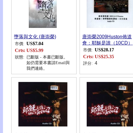
墮落與文化 (唐崇榮)
唐崇榮2009Huston佈道
會：耶穌是誰（10CD）
US$7.04
市價:
US$28.17
市價:
Crts:
US$5.99
Crts:
US$25.35
狀態:
已斷版 - 本書已斷版。
如仍需要本書請Email與
4
評分:
我們連絡。