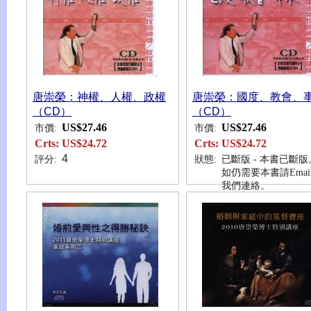
唐崇榮：神權、人權、政權
唐崇榮：國度、教會、
（CD）
（CD）
US$27.46
US$27.46
市價:
市價:
Crts:
US$24.72
Crts:
US$24.72
4
評分:
狀態:
已斷版 - 本書已斷版
如仍需要本書請Emai
我們連絡。