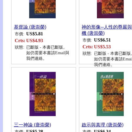
基督論 (唐崇榮)
神的形像─人性的尊嚴
機 (唐崇榮)
US$5.81
市價:
US$6.51
市價:
Crts:
US$4.93
Crts:
US$5.53
狀態:
已斷版 - 本書已斷版。
如仍需要本書請Email與
狀態:
已斷版 - 本書已斷版
我們連絡。
如仍需要本書請Emai
我們連絡。
三一神論 (唐崇榮)
啟示與真理 (唐崇榮)
US$5.28
US$6.34
市價:
市價: