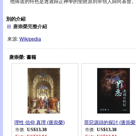
他佈道的特色是透過歸正神學的聖經原則带領人歸向基督
別的介紹
唐崇榮完整介紹
來源:
Wikipedia
唐崇榮:
書籍
理性 信仰 真理 (唐崇榮)
罪惡源頭的探討 (唐崇榮
US$13.38
US$13.38
市價:
市價: