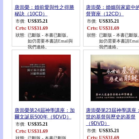
唐崇榮：婚前愛與性之得勝
唐崇榮：婚姻與家庭中
秘訣（10CD）
督寶座（12CD）
US$35.21
US$35.21
市價:
市價:
Crts:
US$31.69
Crts:
US$31.69
狀態:
已斷版 - 本書已斷版。
狀態:
已斷版 - 本書已斷版
如仍需要本書請Email與
如仍需要本書請Emai
我們連絡。
我們連絡。
唐崇榮第24屆神學講座：加
唐崇榮第23屆神學講座
爾文誕辰500年（9DVD）
世的基督與歷史的基督
（9DVD）
US$35.21
市價:
US$35.21
市價:
Crts:
US$31.69
Crts:
US$31.69
狀態:
已斷版 - 本書已斷版。