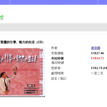
：聖靈的引導、動力的生活（CD）
作者:
唐崇榮
市面價格:
US$27.46
US$24.72
本站特價
每日特價
您節省:
US$2.74 (1
處理時間:
一至二天
語文 / 裝訂: