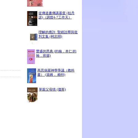
從傳道書傳講基督 (桂丹
諾)（調貨4-7工作天）
理解的應許: 聖經詮釋與批
判文集 (柯志明)
豐盛的恩典 (約翰．本仁/約
翰．班揚)
再思保羅神學爭議（教科
書） (湯姆． 賴特)
單親父母情 (瓊斯)