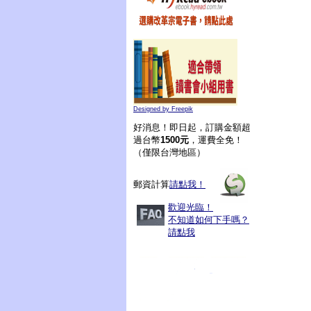
Designed by Freepik
好消息！即日起，訂購金額超
過台幣
1500元
，運費全免！
（僅限台灣地區）
郵資計算
請點我！
歡迎光臨！
不知道如何下手嗎？
請點我