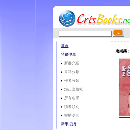
首頁
唐崇榮
特價優惠
新書介紹
書籍分類
作者分類
歸正出版社
所有名單
讀者類別
書的語言
新手必讀