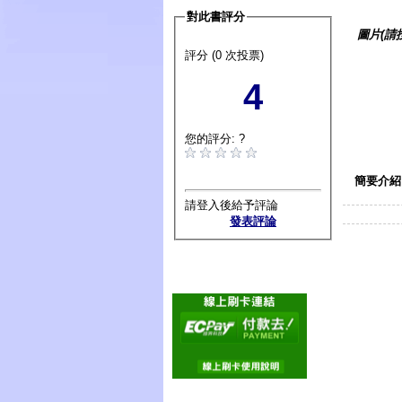
對此書評分
圖片(請
評分 (0 次投票)
4
您的評分: ?
簡要介紹
請登入後給予評論
發表評論