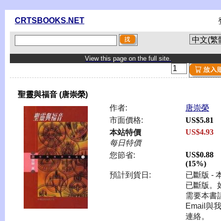
CRTSBOOKS.NET
View this page on the full site.
聖靈與福音 (唐崇榮)
作者:
唐崇榮
市面價格:
US$5.81
US$4.93
本站特價
每日特價
US$0.88
您節省:
(15%)
預計到貨日:
已斷版 - 
已斷版。
需要本書
Email與
連絡。