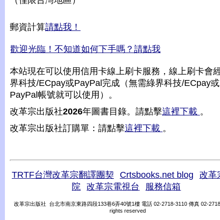
（僅限台灣地區）
郵資計算
請點我！
歡迎光臨！不知道如何下手嗎？請點我
本站現在可以使用信用卡線上刷卡服務，線上刷卡會
界科技/ECpay或PayPal完成（無需綠界科技/ECpay或
PayPal帳號就可以使用）。
改革宗出版社
2026
年圖書目錄。請點擊
這裡下載
。
改革宗出版社訂購單：請點擊
這裡下載
。
TRTF台灣改革宗翻譯團契
Crtsbooks.net blog
改革
院
改革宗電視台
服務信箱
改革宗出版社 台北市南京東路四段133巷6弄40號1樓 電話 02-2718-3110 傳真 02-2718-31
rights reserved