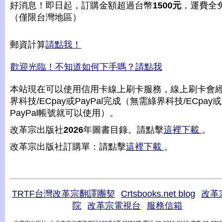
好消息！即日起，訂購金額超過台幣
1500元
，運費全
（僅限台灣地區）
郵資計算
請點我！
歡迎光臨！不知道如何下手嗎？請點我
本站現在可以使用信用卡線上刷卡服務，線上刷卡會
界科技/ECpay或PayPal完成（無需綠界科技/ECpay或
PayPal帳號就可以使用）。
改革宗出版社
2026
年圖書目錄。請點擊
這裡下載
。
改革宗出版社訂購單：請點擊
這裡下載
。
TRTF台灣改革宗翻譯團契
Crtsbooks.net blog
改革
院
改革宗電視台
服務信箱