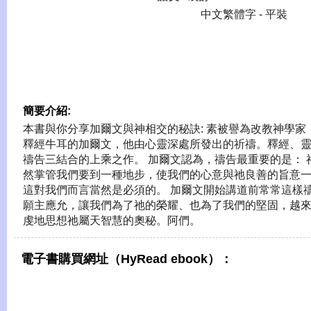
中文繁體字 - 平裝
簡要介紹:
本書與你分享加爾文與神相交的秘訣: 素被譽為改教神學家
釋經牛耳的加爾文，他由心靈深處所發出的祈禱。釋經、
禱告三結合的上乘之作。 加爾文認為，禱告最重要的是： 
然掌管我們要到一種地步，使我們的心意與祂良善的旨意
這對我們而言當然是必須的。 加爾文開始講道前常常這樣禱
願主應允，讓我們為了祂的榮耀、也為了我們的堅固，越
虔地思想祂屬天智慧的奧秘。阿們。
電子書購買網址（HyRead ebook）：