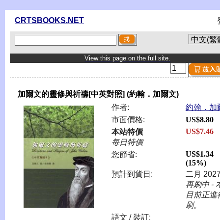
CRTSBOOKS.NET
View this page on the full site.
加爾文的靈修與祈禱[中英對照] (約翰．加爾文)
作者:
約翰．加
市面價格:
US$8.80
US$7.46
本站特價
每日特價
US$1.34
您節省:
(15%)
預計到貨日:
二月 202
再刷中 - 
目前正進
刷。
語文 / 裝訂: