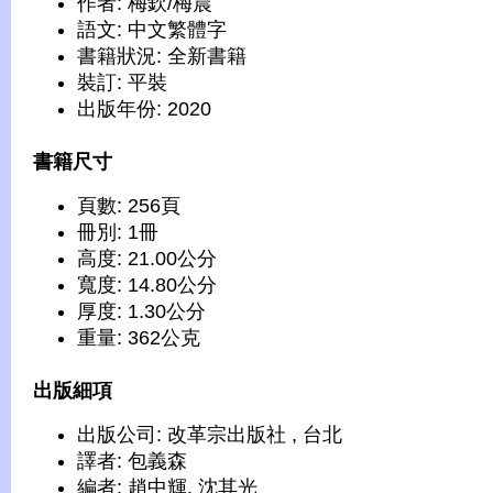
作者: 梅欽/梅晨
語文: 中文繁體字
書籍狀況: 全新書籍
裝訂: 平裝
出版年份: 2020
書籍尺寸
頁數: 256頁
冊別: 1冊
高度: 21.00公分
寬度: 14.80公分
厚度: 1.30公分
重量: 362公克
出版細項
出版公司: 改革宗出版社 , 台北
譯者: 包義森
編者: 趙中輝, 沈其光