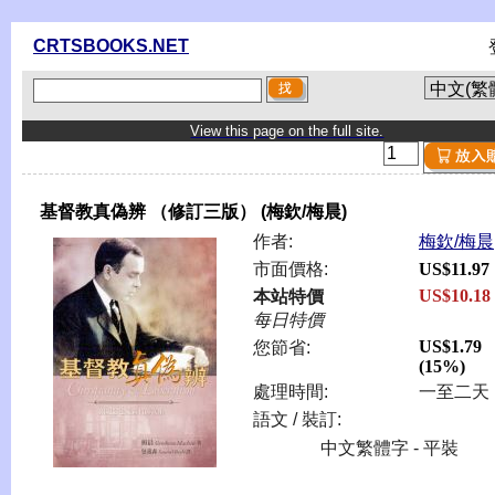
CRTSBOOKS.NET
View this page on the full site.
基督教真偽辨 （修訂三版） (梅欽/梅晨)
作者:
梅欽/梅晨
市面價格:
US$11.97
US$10.18
本站特價
每日特價
US$1.79
您節省:
(15%)
處理時間:
一至二天
語文 / 裝訂:
中文繁體字 - 平裝