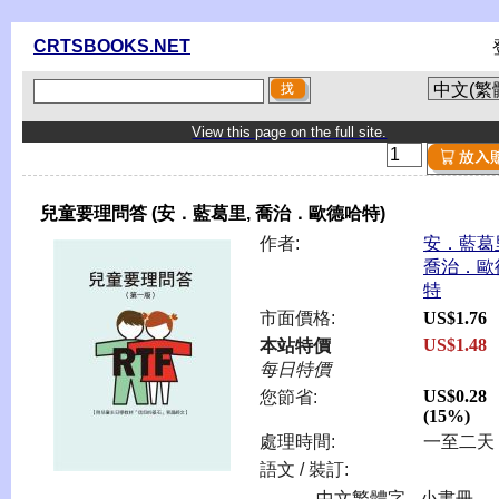
CRTSBOOKS.NET
View this page on the full site.
兒童要理問答 (安．藍葛里, 喬治．歐德哈特)
作者:
安．藍葛
喬治．歐
特
市面價格:
US$1.76
US$1.48
本站特價
每日特價
US$0.28
您節省:
(15%)
處理時間:
一至二天
語文 / 裝訂:
中文繁體字 - 小書冊