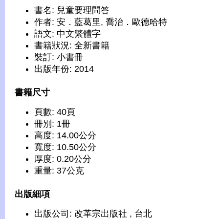
書名: 兒童要理問答
作者: 安．藍葛里, 喬治．歐德哈特
語文: 中文繁體字
書籍狀況: 全新書籍
裝訂: 小書冊
出版年份: 2014
書籍尺寸
頁數: 40頁
冊別: 1冊
高度: 14.00公分
寬度: 10.50公分
厚度: 0.20公分
重量: 37公克
出版細項
出版公司: 改革宗出版社 , 台北