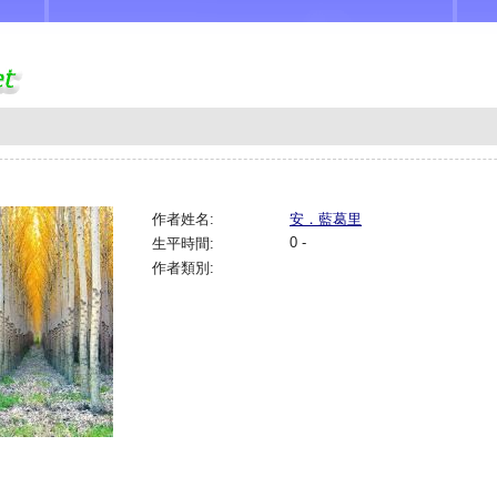
作者姓名:
安．藍葛里
0 -
生平時間:
作者類別: