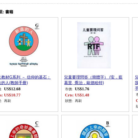
里:
書籍
主教材G系列 － 信仰的基石：
兒童要理問答（簡體字） (安．藍
造的人(教師手冊)
葛里, 喬治．歐德哈特)
手
US$12.68
US$1.76
:
市價:
s:
US$10.77
Crts:
US$1.48
C
:
再刷
狀態:
再刷