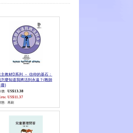
兒主教材D系列 － 信仰的基石：
我怎麼知道我將活到永遠？(教師
冊)
US$13.38
市價:
rts:
US$11.37
狀態:
再刷