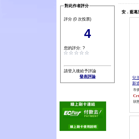
對此作者評分
安．藍葛
評分 (0 次投票)
4
您的評分: ?
請登入後給予評論
發表評論
兒
新
市價
Crt
狀態