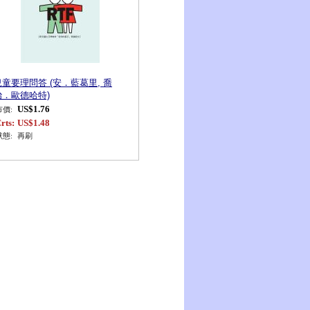
兒童要理問答 (安．藍葛里, 喬
治．歐德哈特)
US$1.76
市價:
rts:
US$1.48
狀態:
再刷