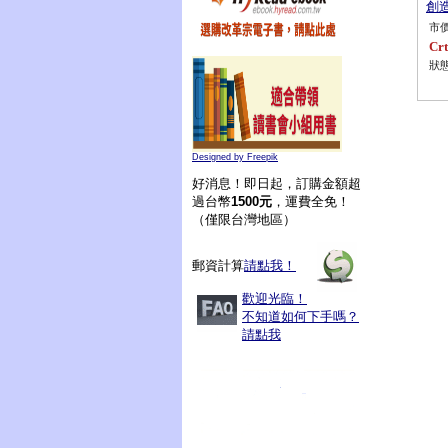
創造
市價
Crt
狀態
Designed by Freepik
好消息！即日起，訂購金額超
過台幣
1500元
，運費全免！
（僅限台灣地區）
郵資計算
請點我！
歡迎光臨！
不知道如何下手嗎？
請點我