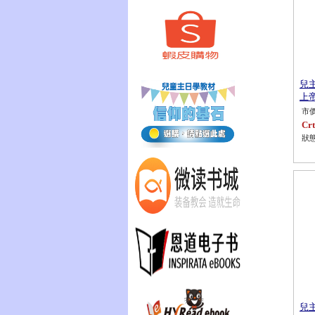
兒
上
市價
Crt
狀態
兒