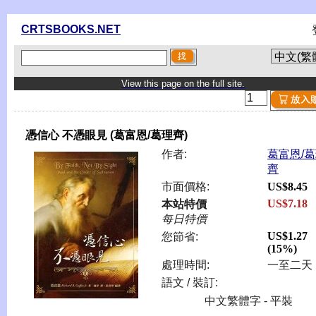
CRTSBOOKS.NET
View this page on the full site.
憑信心 不憑眼見 (葛富恩/葛理齊)
作者:
葛富恩/
齊
市面價格:
US$8.45
US$7.18
本站特價
每日特價
US$1.27
您節省:
(15%)
處理時間:
一至二天
語文 / 裝訂:
中文繁體字 - 平裝