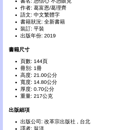
書名: 憑信心 不憑眼見
作者: 葛富恩/葛理齊
語文: 中文繁體字
書籍狀況: 全新書籍
裝訂: 平裝
出版年份: 2019
書籍尺寸
頁數: 144頁
冊別: 1冊
高度: 21.00公分
寬度: 14.80公分
厚度: 0.70公分
重量: 217公克
出版細項
出版公司: 改革宗出版社 , 台北
譯者: 翁洋