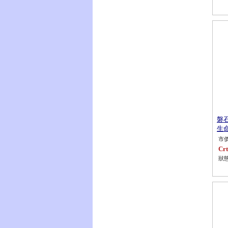
磐
生命
市價
Crt
狀態