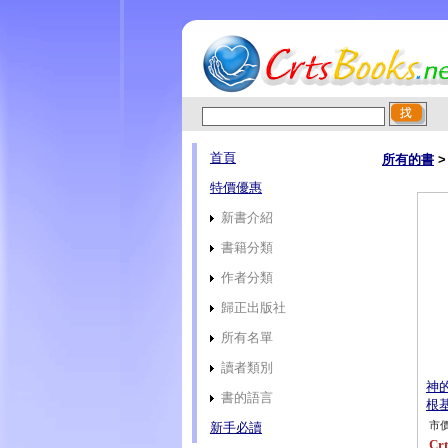
首頁
所有的書
>
特價優惠
新書介紹
書籍分類
作者分類
歸正出版社
所有名單
讀者類別
神
書的語言
根基
新手必讀
市價
Crt