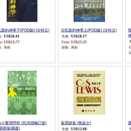
新約神學下(POD版) (古特立)
古氏新約神學上(POD版) (古特立)
(
US$26.41
US$28.17
:
市價:
s:
US$23.77
Crts:
US$25.35
C
:
再刷
狀態:
再刷
敏小要理問答 (呂沛淵修訂版)
返璞歸真 (魯益士)
羅德瑞/羅森)
US$12.68
市價: