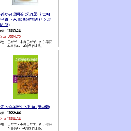
海德堡要理問答 (吳維梁/卡士帕
奧利維亞努, 歐西紐/撒迦利亞 烏
爾西努)
US$5.28
市價:
rts:
US$4.75
狀態:
已斷版 - 本書已斷版。如仍需要
本書請Email與我們連絡。
上帝的道與歷史的動向 (唐崇榮)
US$9.86
市價:
rts:
US$8.38
狀態:
已斷版 - 本書已斷版。如仍需要
本書請Email與我們連絡。