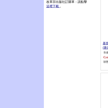
改革宗出版社訂購單：請點擊
這裡下載
。
基
(唐
市價
Crt
狀態