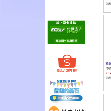
狀態
基督
市價
Crt
狀態