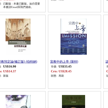
:
已斷版 - 本書已斷版。如仍需要
本書請Email與我們連絡。
教預定論(修訂版) (伯特納)
宣教中的上帝 (萊特)
US$16.90
US$33.45
:
市價:
s:
US$14.37
Crts:
US$28.45
C
:
新版
狀態:
再刷