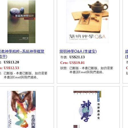
督教神學精粹--系統神學概覽
簡明神學Q&A (李健安)
婚
崇平)
(
US$21.13
市價:
US$13.20
Crts:
US$19.01
:
s:
US$12.53
C
狀態:
已斷版 - 本書已斷版。如仍需要
本書請Email與我們連絡。
:
已斷版 - 本書已斷版。如仍需要
本書請Email與我們連絡。