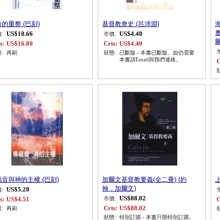
的重整 (巴刻)
基督教會史 (呂沛淵)
US$18.66
US$4.40
:
市價:
s:
US$16.80
Crts:
US$4.40
:
再刷
狀態:
已斷版 - 本書已斷版。如仍需要
本書請Email與我們連絡。
C
音與神的主權 (巴刻)
加爾文基督教要義(全二冊) (約
翰．加爾文)
US$5.28
:
US$88.02
s:
US$4.51
C
市價:
Crts:
US$88.02
:
再刷
狀態:
特別訂購 - 本書只限特別訂購。