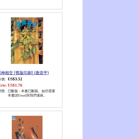
神相交 [舊版印刷] (唐崇平)
US$3.52
市價:
rts:
US$1.76
狀態:
已斷版 - 本書已斷版。如仍需要
本書請Email與我們連絡。