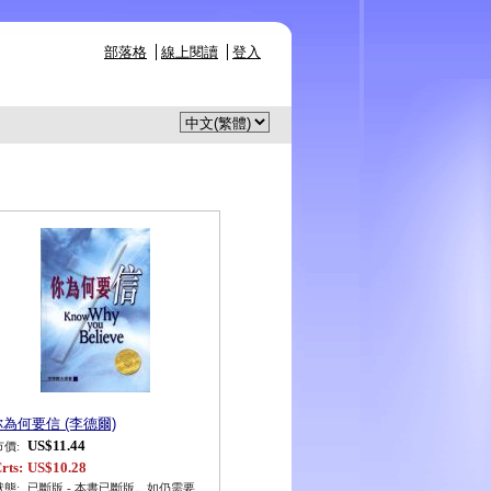
部落格
線上閱讀
登入
你為何要信 (李德爾)
US$11.44
市價:
rts:
US$10.28
狀態:
已斷版 - 本書已斷版。如仍需要