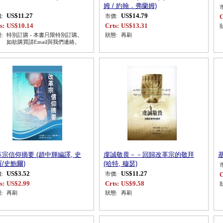
姆 / 約翰．弗蘭姆)
US$11.27
US$14.79
C
:
市價:
s:
US$10.14
Crts:
US$13.31
:
特別訂購 - 本書只限特別訂購。
狀態:
再刷
如欲購買請Email與我們連絡。
宗信仰摘要 (趙中輝編譯, 史
虔誠敬畏－－回歸改革宗的敬拜
基
/史鮑爾)
(哈特, 穆瑟)
US$3.52
US$11.27
C
:
市價:
s:
US$2.99
Crts:
US$9.58
:
再刷
狀態:
再刷