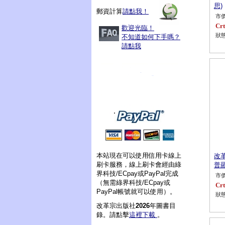
思)
郵資計算
請點我！
市價
Crt
歡迎光臨！
狀態
不知道如何下手嗎？
請點我
本站現在可以使用信用卡線上
改革
刷卡服務，線上刷卡會經由綠
普羅
界科技/ECpay或PayPal完成
市價
（無需綠界科技/ECpay或
Crt
PayPal帳號就可以使用）。
狀態
改革宗出版社
2026
年圖書目
錄。請點擊
這裡下載
。