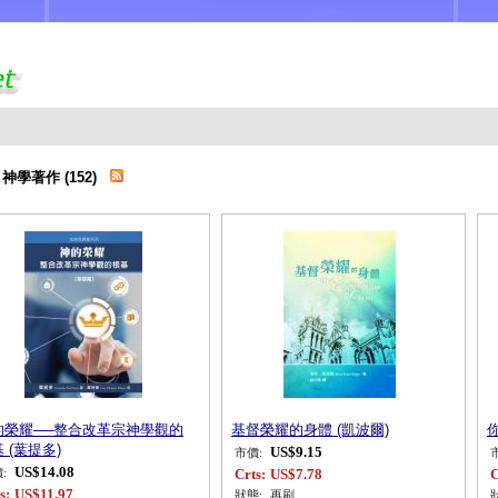
 神學著作 (152)
的榮耀──整合改革宗神學觀的
基督榮耀的身體 (凱波爾)
 (葉提多)
US$9.15
市價:
US$14.08
Crts:
US$7.78
C
:
s:
US$11.97
狀態:
再刷