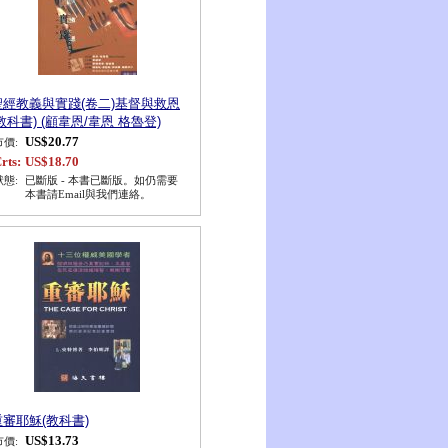
聖經教義與實踐(卷二)基督與救恩
教科書) (顧韋恩/韋恩 格魯登)
US$20.77
市價:
rts:
US$18.70
狀態:
已斷版 - 本書已斷版。如仍需要
本書請Email與我們連絡。
重審耶穌(教科書)
US$13.73
市價: