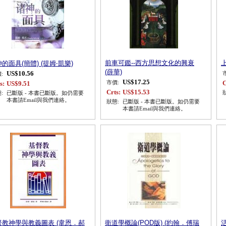
前車可鑑--西方思想文化的興衰
的面具(簡體) (提姆‧凱樂)
(薛華)
US$10.56
:
US$17.25
C
s:
US$9.51
市價:
Crts:
US$15.53
:
已斷版 - 本書已斷版。如仍需要
本書請Email與我們連絡。
狀態:
已斷版 - 本書已斷版。如仍需要
本書請Email與我們連絡。
督教神學與教義圖表 (韋恩．郝
衛道學概論(POD版) (約翰．傅瑞
活