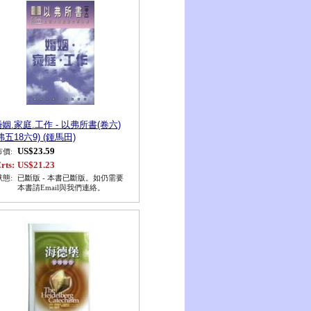
姻.家庭.工作 - 以弗所書(卷六)
弗五18六9) (鍾馬田)
US$23.59
市價:
rts:
US$21.23
狀態:
已斷版 - 本書已斷版。如仍需要
本書請Email與我們連絡。