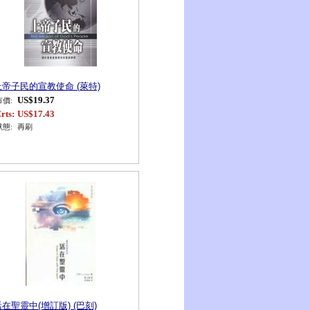
上帝子民的宣教使命 (萊特)
US$19.37
市價:
rts:
US$17.43
狀態:
再刷
在聖靈中(增訂版) (巴刻)