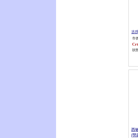
古氏
市價
Crt
狀態
西
(勞