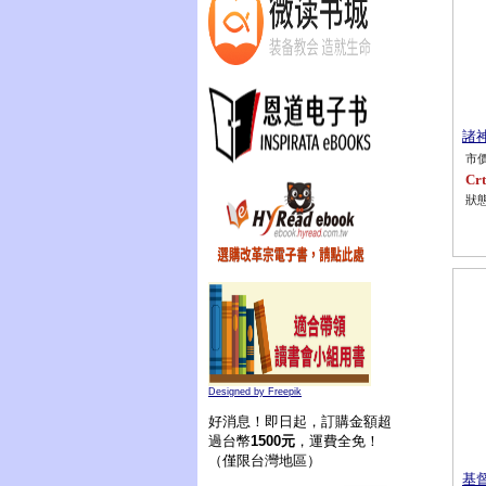
諸神
市價
Crt
狀態
Designed by Freepik
好消息！即日起，訂購金額超
過台幣
1500元
，運費全免！
（僅限台灣地區）
基