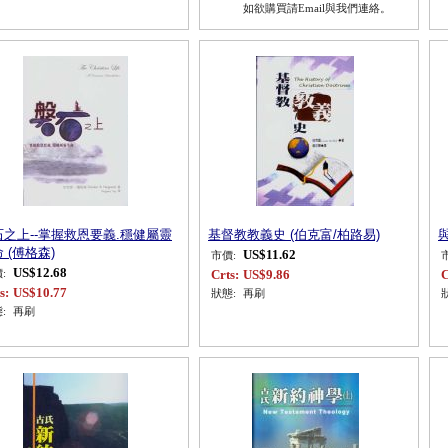
如欲購買請Email與我們連絡。
石之上--掌握救恩要義.穩健屬靈
基督教教義史 (伯克富/柏路易)
與
 (傅格森)
US$11.62
市價:
US$12.68
Crts:
US$9.86
C
:
s:
US$10.77
狀態:
再刷
:
再刷