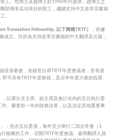
聖工。包博士及趙博士於1990年代退休，趙博士之
譯團契傳承這項美好的聖工，繼續支持中文改革宗書籍
聖工。
Translation Fellowship, 以下簡稱TRTF）
，依據
三條成立。目的為支持改革宗書籍的中文翻譯及出版，
福音派教會，並願意出席TRTF年度會議者，皆有資
元，即可具有TRTF年度會籍，及次年年度大會的投票
月），以選出含主席、副主席及會計在內的五位執行委
的工作、審查前一年的財務決算，以及決定其他重要事
會」﹚包含五位委員，每年至少舉行二四次常會（3
行秘書的工作、召開TRTF年度會議、雇用翻譯人員