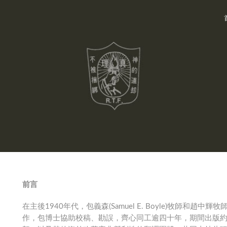
前言
在主後1940年代，包義森(Samuel E. Boyle)牧師和
作，包博士協助校稿、勘誤，齊心同工逾四十年，期間出版約70本