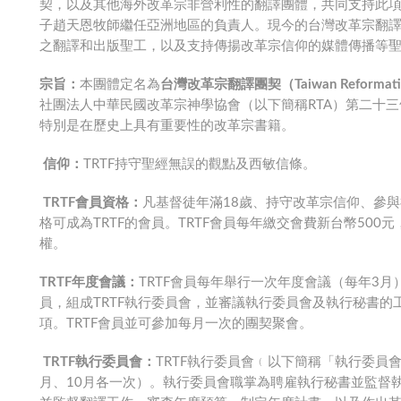
契，以及其他海外改革宗非營利性的翻譯團體，共同支持此項
子趙天恩牧師繼任亞洲地區的負責人。現今的台灣改革宗翻
之翻譯和出版聖工，以及支持傳揚改革宗信仰的媒體傳播等
宗旨：
本團體定名為
台灣改革宗翻譯團契（Taiwan Reformation 
社團法人中華民國改革宗神學協會（以下簡稱RTA）第二十
特別是在歷史上具有重要性的改革宗書籍。
信仰：
TRTF持守聖經無誤的觀點及西敏信條。
TRTF會員資格：
凡基督徒年滿18歲、持守改革宗信仰、參與
格可成為TRTF的會員。TRTF會員每年繳交會費新台幣500
權。
TRTF年度會議：
TRTF會員每年舉行一次年度會議（每年3
員，組成TRTF執行委員會，並審議執行委員會及執行秘書
項。TRTF會員並可參加每月一次的團契聚會。
TRTF執行委員會：
TRTF執行委員會﹙以下簡稱「執行委員
月、10月各一次）。執行委員會職掌為聘雇執行秘書並監督執