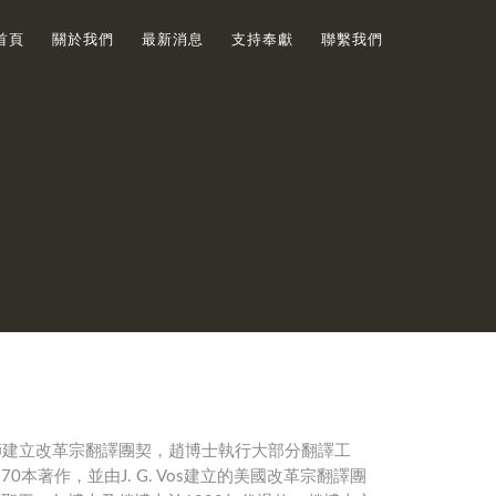
首頁
關於我們
最新消息
支持奉獻
聯繫我們
趙中輝牧師建立改革宗翻譯團契，趙博士執行大部分翻譯工
著作，並由J. G. Vos建立的美國改革宗翻譯團