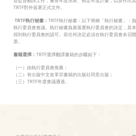
並監督翻譯工作，審查年度預算、制定年度計畫，以及作出其
TRTF對外簽署正式文件。
TRTF執行秘書：
TRTF執行秘書﹙以下簡稱「執行秘書」﹚
執行委員會會議。執行秘書負責落實執行委員會的決定，其
得到執行委員會的認可。若任何決定必須在執行委員會未召開
票。
書籍選擇：
TRTF選擇翻譯書籍的步驟如下：
（一）由執行委員會推薦；
（二）有出版中文改革宗書籍的出版社同意出版；
（三）TRTF年度會議通過。