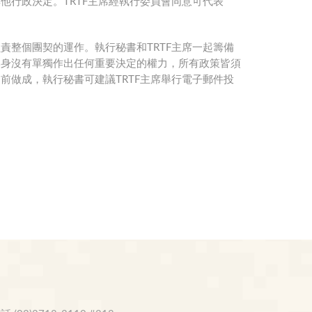
他行政決定。TRTF主席經執行委員會同意可代表
負責整個團契的運作。執行秘書和TRTF主席一起籌備
本身沒有單獨作出任何重要決定的權力，所有政策皆須
前做成，執行秘書可建議TRTF主席舉行電子郵件投