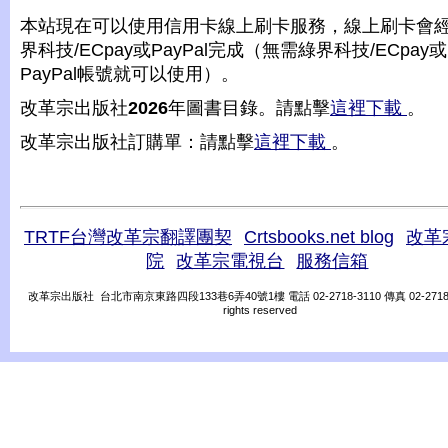
本站現在可以使用信用卡線上刷卡服務，線上刷卡會
界科技/ECpay或PayPal完成（無需綠界科技/ECpay或
PayPal帳號就可以使用）。
改革宗出版社
2026
年圖書目錄。請點擊
這裡下載
。
改革宗出版社訂購單：請點擊
這裡下載
。
TRTF台灣改革宗翻譯團契
Crtsbooks.net blog
改革
院
改革宗電視台
服務信箱
改革宗出版社 台北市南京東路四段133巷6弄40號1樓 電話 02-2718-3110 傳真 02-2718-31
rights reserved