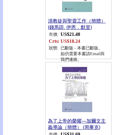
清教徒與聖靈工作（簡體）
(鍾馬田, 伊恩．默里)
US$21.48
市價:
Crts:
US$18.24
狀態:
已斷版 - 本書已斷版。
如仍需要本書請Email與
我們連絡。
為了上帝的榮耀—加爾文主
義導論（簡體） (周畢克)
US$31.69
市價: