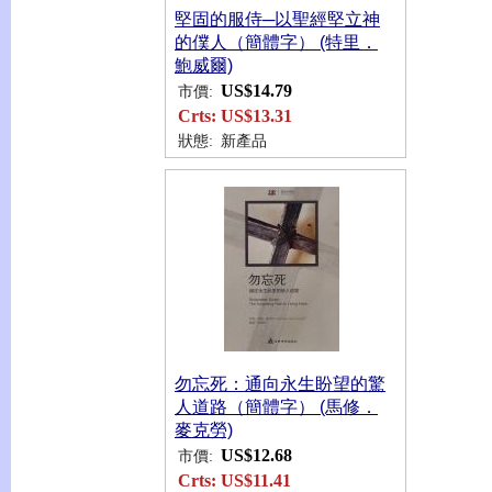
堅固的服侍─以聖經堅立神
的僕人（簡體字） (特里．
鮑威爾)
US$14.79
市價:
Crts:
US$13.31
狀態:
新產品
勿忘死：通向永生盼望的驚
人道路（簡體字） (馬修．
麥克勞)
US$12.68
市價:
Crts:
US$11.41