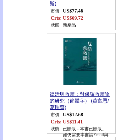
斯)
US$77.46
市價:
Crts:
US$69.72
狀態:
新產品
復活與救贖：對保羅救贖論
的研究（簡體字） (葛富恩/
葛理齊)
US$12.68
市價:
Crts:
US$11.41
狀態:
已斷版 - 本書已斷版。
如仍需要本書請Email與