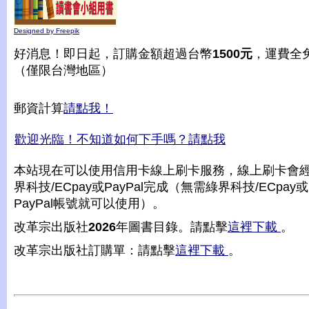
Designed by Freepik
好消息！即日起，訂購金額超過台幣
1500元
，運費全
（僅限台灣地區）
郵資計算
請點我！
歡迎光臨！不知道如何下手嗎？請點我
本站現在可以使用信用卡線上刷卡服務，線上刷卡會
界科技/ECpay或PayPal完成（無需綠界科技/ECpay或
PayPal帳號就可以使用）。
改革宗出版社
2026
年圖書目錄。請點擊
這裡下載
。
改革宗出版社訂購單：請點擊
這裡下載
。