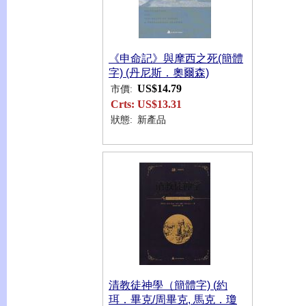
《申命記》與摩西之死(簡體
字) (丹尼斯．奧爾森)
US$14.79
市價:
Crts:
US$13.31
狀態:
新產品
清教徒神學（簡體字) (約
珥．畢克/周畢克, 馬克．瓊