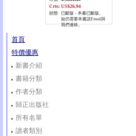
Crts:
US$26.94
狀態:
已斷版 - 本書已斷版。
如仍需要本書請Email與
我們連絡。
首頁
特價優惠
新書介紹
書籍分類
作者分類
歸正出版社
所有名單
讀者類別