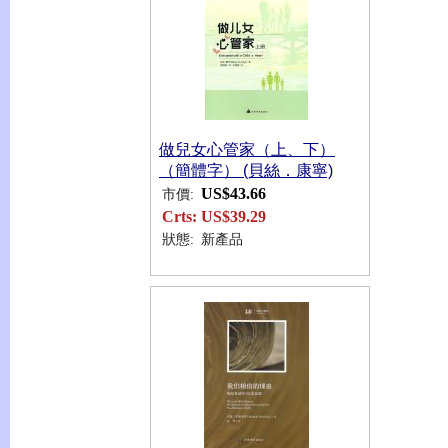
做兒女心管家（上、下）
（簡體字） (貝絲．康寧)
US$43.66
市價:
Crts:
US$39.29
狀態:
新產品