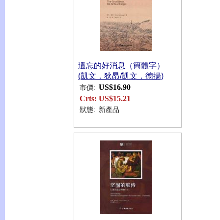
遺忘的好消息（簡體字）
(凱文．狄昂/凱文．德揚)
US$16.90
市價:
Crts:
US$15.21
狀態:
新產品