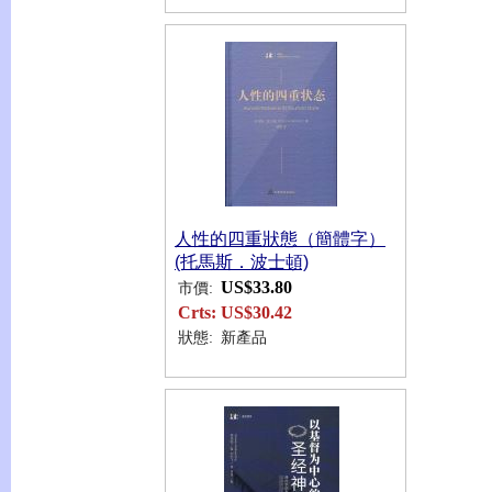
人性的四重狀態（簡體字）
(托馬斯．波士頓)
US$33.80
市價:
Crts:
US$30.42
狀態:
新產品