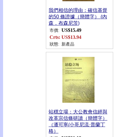
我們相信的理由：確信基督
的50 條證據（簡體字） (內
森．布森尼茨)
US$15.49
市價:
Crts:
US$13.94
狀態:
新產品
站穩立場：大公教會信經與
改革宗信條研讀（簡體字）
（潘可寧/小哥尼流·普蘭丁
格）