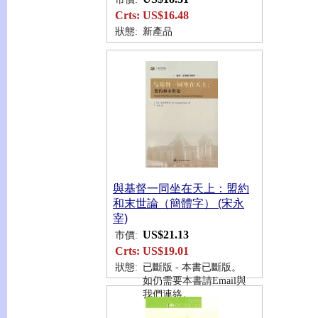
Crts:
US$16.48
狀態:
新產品
與基督一同坐在天上：盟約
和末世論（簡體字） (宋永
宰)
US$21.13
市價:
Crts:
US$19.01
狀態:
已斷版 - 本書已斷版。
如仍需要本書請Email與
我們連絡。