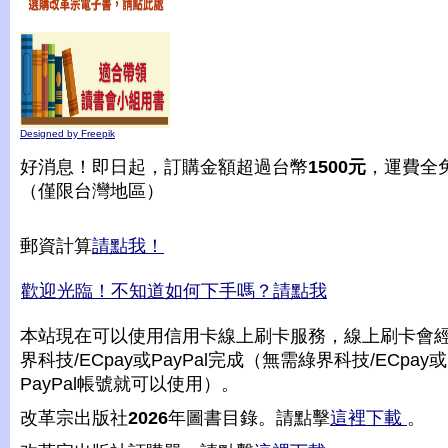
Designed by Freepik
好消息！即日起，訂購金額超過台幣
1500元
，運費全
（僅限台灣地區）
郵資計算
請點我！
歡迎光臨！不知道如何下手嗎？請點我
本站現在可以使用信用卡線上刷卡服務，線上刷卡會
界科技/ECpay或PayPal完成（無需綠界科技/ECpay或
PayPal帳號就可以使用）。
改革宗出版社
2026
年圖書目錄。請點擊
這裡下載
。