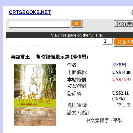
CRTSBOOKS.NET
View this page on the full site.
再臨君王──幫你讀懂啟示錄 (溥偉恩)
作者:
溥偉恩
市面價格:
US$14.08
US$11.97
本站特價
每日特價
US$2.11
您節省:
(15%)
處理時間:
一至二天
語文 / 裝訂:
中文繁體字 - 平裝