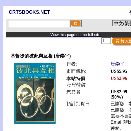
CRTSBOOKS.NET
View this page on the full site.
基督徒的彼此與互相 (唐崇平)
作者:
唐崇平
市面價格:
US$5.95
US$2.96
本站特價
每日特價
US$2.99
您節省:
(50%)
預計到貨日:
已斷版 - 
已斷版。
需要本書
Email與
連絡。