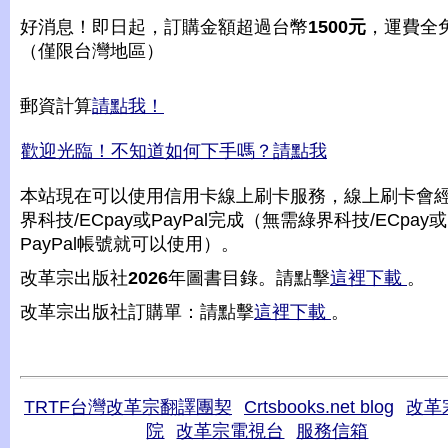
好消息！即日起，訂購金額超過台幣
1500元
，運費全
（僅限台灣地區）
郵資計算
請點我！
歡迎光臨！不知道如何下手嗎？請點我
本站現在可以使用信用卡線上刷卡服務，線上刷卡會
界科技/ECpay或PayPal完成（無需綠界科技/ECpay或
PayPal帳號就可以使用）。
改革宗出版社
2026
年圖書目錄。請點擊
這裡下載
。
改革宗出版社訂購單：請點擊
這裡下載
。
TRTF台灣改革宗翻譯團契
Crtsbooks.net blog
改革
院
改革宗電視台
服務信箱