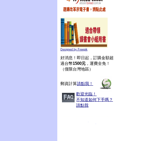
Designed by Freepik
好消息！即日起，訂購金額超
過台幣
1500元
，運費全免！
（僅限台灣地區）
郵資計算
請點我！
歡迎光臨！
不知道如何下手嗎？
請點我