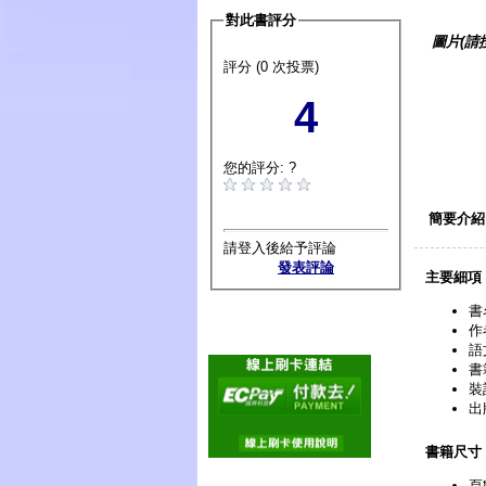
對此書評分
圖片(請
評分 (0 次投票)
4
您的評分: ?
簡要介紹
請登入後給予評論
發表評論
主要細項
書
作
語
書
裝
出
書籍尺寸
頁