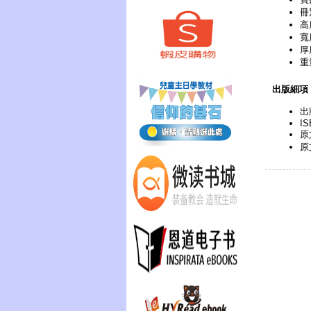
冊
高
寬
厚
重
出版細項
出
IS
原
原