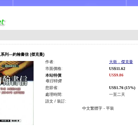
系列—約翰書信 (傑克曼)
作者:
大衛．傑克曼
市面價格:
US$11.62
US$9.86
本站特價
每日特價
您節省:
US$1.76 (15%)
處理時間:
一至二天
語文 / 裝訂:
中文繁體字 - 平裝