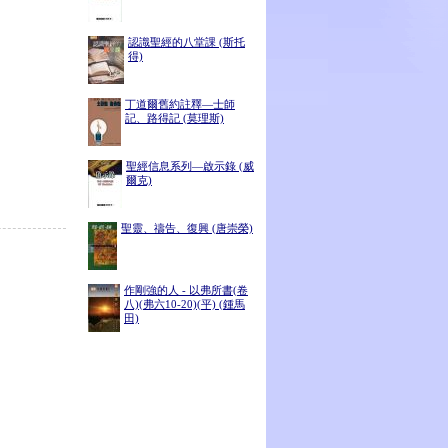
認識聖經的八堂課 (斯托
得)
丁道爾舊約註釋—士師
記、路得記 (莫理斯)
聖經信息系列—啟示錄 (威
爾克)
聖靈、禱告、復興 (唐崇榮)
作剛強的人 - 以弗所書(卷
八)(弗六10-20)(平) (鍾馬
田)