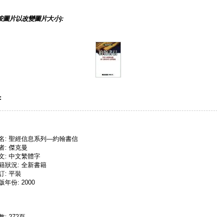
按圖片以改變圖片大小):
:
名: 聖經信息系列—約翰書信
者: 傑克曼
文: 中文繁體字
籍狀況: 全新書籍
訂: 平裝
版年份: 2000
數: 272頁