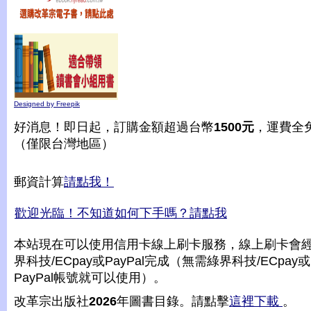
Designed by Freepik
好消息！即日起，訂購金額超過台幣
1500元
，運費全
（僅限台灣地區）
郵資計算
請點我！
歡迎光臨！不知道如何下手嗎？請點我
本站現在可以使用信用卡線上刷卡服務，線上刷卡會
界科技/ECpay或PayPal完成（無需綠界科技/ECpay或
PayPal帳號就可以使用）。
改革宗出版社
2026
年圖書目錄。請點擊
這裡下載
。