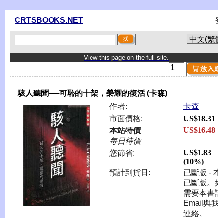
CRTSBOOKS.NET
View this page on the full site.
駭人聽聞──可恥的十架，榮耀的復活 (卡森)
作者:
卡森
市面價格:
US$18.31
US$16.48
本站特價
每日特價
US$1.83
您節省:
(10%)
預計到貨日:
已斷版 - 
已斷版。
需要本書
Email與
連絡。