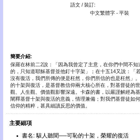
語文 / 裝訂:
中文繁體字 - 平裝
簡要介紹:
保羅在林前二2說：「因為我曾定了主意，在你們中間不知
的，只知道耶穌基督並他釘十字架」；在十五14又說：「
沒有復活，我們所傳的便是枉然，你們所信的也是枉然」
的十架與復活，是基督教信仰兩大核心所在，對基督徒的
觀、人生觀、價值觀影響深遠。卡森的書，以嚴謹解經為
闡釋基督十架與復活的意義，情理兼備；對我們基督徒如
信仰的精粹，甚具細讀反思的價值。
主要細項
書名: 駭人聽聞──可恥的十架，榮耀的復活