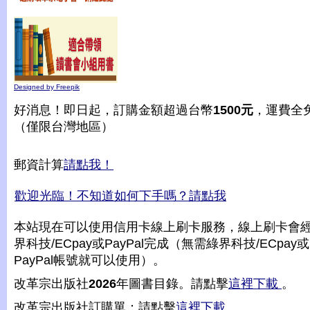
Designed by Freepik
好消息！即日起，訂購金額超過台幣
1500元
，運費全
（僅限台灣地區）
郵資計算
請點我！
歡迎光臨！不知道如何下手嗎？請點我
本站現在可以使用信用卡線上刷卡服務，線上刷卡會
界科技/ECpay或PayPal完成（無需綠界科技/ECpay或
PayPal帳號就可以使用）。
改革宗出版社
2026
年圖書目錄。請點擊
這裡下載
。
改革宗出版社訂購單：請點擊
這裡下載
。