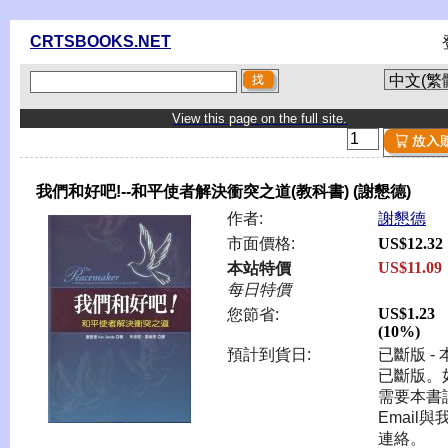
CRTSBOOKS.NET
View this page on the full site.
我們和好吧!--和平使者解決衝突之道(教科書) (謝懇德)
作者:
謝懇德
市面價格:
US$12.32
US$11.09
本站特價
每日特價
US$1.23
您節省:
(10%)
預計到貨日:
已斷版 - 
已斷版。
需要本書
Email與
連絡。