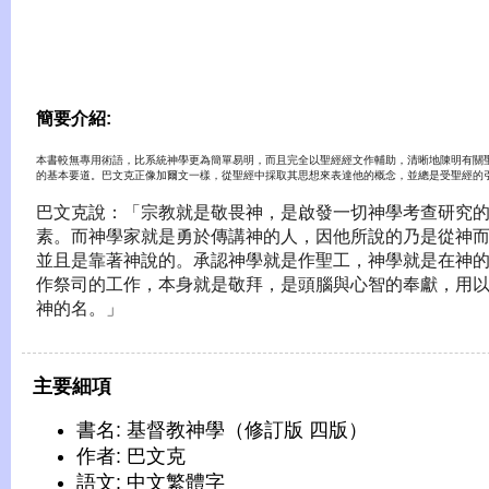
簡要介紹:
本書較無專用術語，比系統神學更為簡單易明，而且完全以聖經經文作輔助，清晰地陳明有關
的基本要道。巴文克正像加爾文一樣，從聖經中採取其思想來表達他的概念，並總是受聖經的
巴文克說：「宗教就是敬畏神，是啟發一切神學考查研究
素。而神學家就是勇於傳講神的人，因他所說的乃是從神
並且是靠著神說的。承認神學就是作聖工，神學就是在神
作祭司的工作，本身就是敬拜，是頭腦與心智的奉獻，用
神的名。」
主要細項
書名: 基督教神學（修訂版 四版）
作者: 巴文克
語文: 中文繁體字