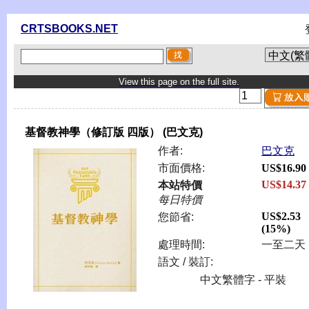
CRTSBOOKS.NET
View this page on the full site.
基督教神學（修訂版 四版） (巴文克)
作者:
巴文克
市面價格:
US$16.90
US$14.37
本站特價
每日特價
US$2.53
您節省:
(15%)
處理時間:
一至二天
語文 / 裝訂:
中文繁體字 - 平裝