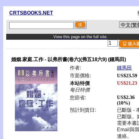
CRTSBOOKS.NET
View this page on the full site.
婚姻.家庭.工作 - 以弗所書(卷六)(弗五18六9) (鍾馬田)
作者:
鍾馬田
市面價格:
US$23.59
US$21.23
本站特價
每日特價
US$2.36
您節省:
(10%)
預計到貨日:
已斷版 - 
已斷版。
需要本書
Email與
連絡。