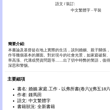
語文 / 裝訂:
中文繁體字 - 平裝
簡要介紹:
本書論及基督徒在地上實際的生活，談到婚姻、親子關係
作等幾個基本的層面。對於現今的社會光景，如家庭破裂
率高漲、代溝或勞資問題等……出了切中時弊的警語，值
深思和警惕。
主要細項
書名: 婚姻.家庭.工作 - 以弗所書(卷六)(弗五18六
作者: 鍾馬田
語文: 中文繁體字
書籍狀況: 全新書籍