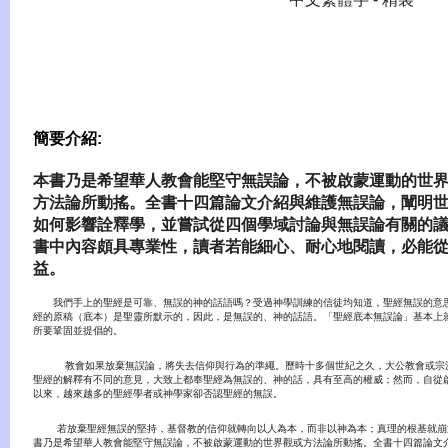
簡要介紹:
本書乃是希望華人教會能堅守無誤論，不被啟蒙運動的世
方法論所動搖。全書十四篇論文介紹與維護無誤論，闡明
如何影響詮釋學，並嘗試從四個學域討論與無誤論有關的
書中內容頗具專業性，讀者若能細心、耐心地閱讀，必能
益。
我們手上的聖經是可靠、無誤的神的話語嗎？受過神學訓練的信徒均知道，聖經無誤的意
經的原稿（底本）是聖靈所默示的，因此，是無誤的、神的話語。「聖經底本無誤論」基本上
所要鞏固並提倡的。
教會如果放棄無誤論，將失去信仰與行為的準繩。歷時十多個世紀之久，大公教會或宗
聖經的解釋有不同的意見，大致上都奉聖經為無誤的、神的話，具有至高的權威；然而，自從
以來，越來越多的聖經學者或神學家卻否認聖經的無誤。
若放棄聖經無誤的堅持，基督教的信仰就轉向以人為本，而非以神為本；真理的根基就崩
書乃是希望華人教會能堅守無誤論，不被啟蒙運動的世界觀或方法論所動搖。全書十四篇論文