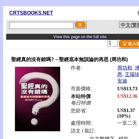
CRTSBOOKS.NET
View this page on the full site.
聖經真的沒有錯嗎?－聖經底本無誤論的再思 (周功和)
作者:
周功和
,
恩
,
王瑞
安迪
市面價格:
US$13.73
US$12.36
本站特價
每日特價
US$1.37
您節省:
(10%)
處理時間:
一至二天
語文 / 裝訂:
中文繁體字 - 精裝