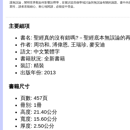
護無誤論，闡明世界觀如何影響詮釋學，並嘗試從四個學域討論與無誤論有關的議題。書中內
業性，讀者若能細心、耐心地閱讀，必能從中受益。
主要細項
書名: 聖經真的沒有錯嗎?－聖經底本無誤論的
作者: 周功和, 溥偉恩, 王瑞珍, 麥安迪
語文: 中文繁體字
書籍狀況: 全新書籍
裝訂: 精裝
出版年份: 2013
書籍尺寸
頁數: 457頁
冊別: 1冊
高度: 21.40公分
寬度: 15.60公分
厚度: 2.50公分