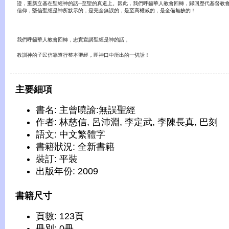
證，重新立基在聖經神的話─至聖的真道上。因此，我們呼籲華人教會回轉，歸回歷代基督教
信仰，堅信聖經是神所默示的，是完全無誤的，是至高權威的，是全備無缺的！
我們呼籲華人教會回轉，忠實宣講聖經是神的話，
教訓神的子民信靠遵行整本聖經，即神口中所出的一切話！
主要細項
書名: 主曾曉諭:無誤聖經
作者: 林慈信, 呂沛淵, 李定武, 李陳長真, 巴刻
語文: 中文繁體字
書籍狀況: 全新書籍
裝訂: 平裝
出版年份: 2009
書籍尺寸
頁數: 123頁
冊別: 0冊