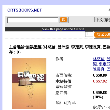
CRTSBOOKS.NET
View this page on the full site.
主曾曉諭:無誤聖經 (林慈信, 呂沛淵, 李定武, 李陳長真, 巴刻
存：0）
作者:
林慈信
,
淵
,
李定
陳長真
,
市面價格:
US$8.80
US$7.92
本站特價
每日特價
US$0.88
您節省:
(10%)
預計到貨日:
缺貨中 - 