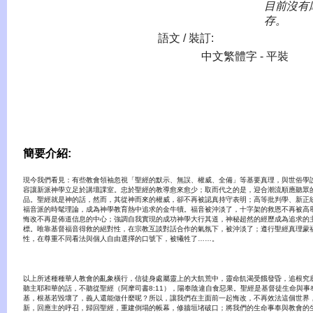
目前沒有
存。
語文 / 裝訂:
中文繁體字 - 平裝
簡要介紹:
現今我們看見：有些教會領袖忽視「聖經的默示、無誤、權威、全備」等基要真理，與世俗學
容讓新派神學立足於講壇課室。忠於聖經的教導愈來愈少；取而代之的是，迎合潮流順應聽眾
品。聖經就是神的話，然而，其從神而來的權威，卻不再被認真持守表明；高等批判學、新正
福音派的時髦理論，成為神學教育熱中追求的金牛犢。福音被沖淡了，十字架的救恩不再被高
悔改不再是佈道信息的中心；強調自我實現的成功神學大行其道，神秘超然的經歷成為追求的
標。唯靠基督福音得救的絕對性，在宗教互談對話合作的氣氛下，被沖淡了；遵行聖經真理蒙
性，在尊重不同看法與個人自由選擇的口號下，被犧牲了……。
以上所述種種華人教會的亂象橫行，信徒身處屬靈上的大飢荒中，靈命飢渴受餓發昏，追根究
聽主耶和華的話，不聽從聖經（阿摩司書8:11），陽奉陰違自食惡果。聖經是基督徒生命與事
基，根基若毀壞了，義人還能做什麼呢？所以，讓我們在主面前一起悔改，不再效法這個世界
新，回應主的呼召，歸回聖經，重建倒塌的帳幕，修牆垣堵破口；將我們的生命事奉與教會的