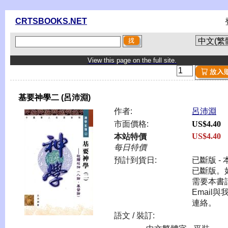
CRTSBOOKS.NET
View this page on the full site.
基要神學二 (呂沛淵)
作者:
呂沛淵
市面價格:
US$4.40
US$4.40
本站特價
每日特價
預計到貨日:
已斷版 - 
已斷版。
需要本書
Email與
連絡。
語文 / 裝訂: