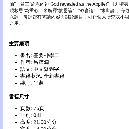
論”；卷三“施恩的神
God revealed as the Applier
”，以“聖
現救恩”為重心，來解釋“救恩論”、“教會論”、“末世論”。每
八課，每課都有閱讀內容與討論題目，可作個人研究或小
之用。
主要細項
書名: 基要神學二
作者: 呂沛淵
語文: 中文繁體字
書籍狀況: 全新書籍
裝訂: 平裝
書籍尺寸
頁數: 76頁
冊別: 0冊
高度: 21.00公分