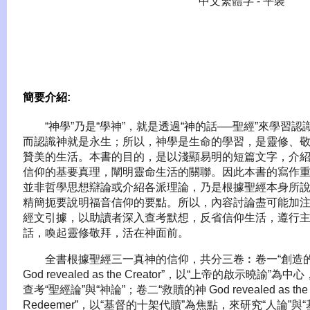
中文繁體字 - 平裝
簡要介紹:
“神學”乃是“學神”，就是透過“神的話──聖經”來學習認
而認識神就是永生；所以，神學是生命的學習，是靈修、
贊美的生活。本書的目的，是以淺顯易明的短篇文字，介
信仰的基要真理，闡明靈命生活的關聯。因此本書的寫作
並非哲學思想辯論或介紹各派理論，乃是根據聖經本身所
精簡扼要說明福音信仰的要點。所以，內容討論盡可能加
經文引據，以助讀者深入查考默想，反省信仰生活，遵行
話，喚起靈修敬拜，活在神面前。
全書根據聖經三一真神的信仰，共分三卷︰卷一“創造
God revealed as the Creator
”，以“上帝的啟示曉諭”為中心
查考“聖經論”與“神論”；卷二“救贖的神
God revealed as the
Redeemer
”，以“基督的十架代贖”為焦點，來研究“人論”與“