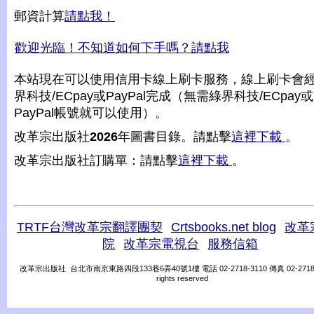
郵資計算
請點我！
歡迎光臨！不知道如何下手嗎？請點我
本站現在可以使用信用卡線上刷卡服務，線上刷卡會
界科技/ECpay或PayPal完成（無需綠界科技/ECpay或
PayPal帳號就可以使用）。
改革宗出版社
2026
年圖書目錄。請點擊
這裡下載
。
改革宗出版社訂購單：請點擊
這裡下載
。
TRTF台灣改革宗翻譯團契
Crtsbooks.net blog
改革
院
改革宗電視台
服務信箱
改革宗出版社 台北市南京東路四段133巷6弄40號1樓 電話 02-2718-3110 傳真 02-2718-31
rights reserved