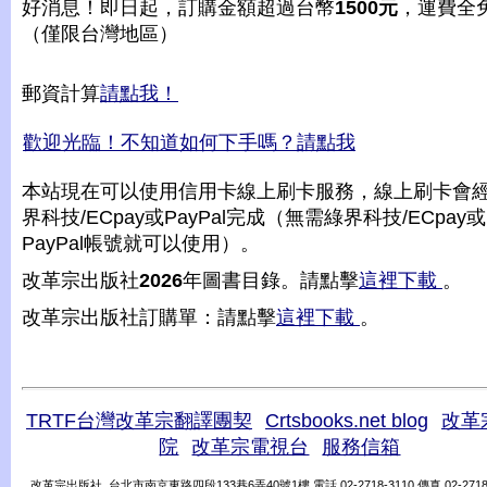
好消息！即日起，訂購金額超過台幣
1500元
，運費全
（僅限台灣地區）
郵資計算
請點我！
歡迎光臨！不知道如何下手嗎？請點我
本站現在可以使用信用卡線上刷卡服務，線上刷卡會
界科技/ECpay或PayPal完成（無需綠界科技/ECpay或
PayPal帳號就可以使用）。
改革宗出版社
2026
年圖書目錄。請點擊
這裡下載
。
改革宗出版社訂購單：請點擊
這裡下載
。
TRTF台灣改革宗翻譯團契
Crtsbooks.net blog
改革
院
改革宗電視台
服務信箱
改革宗出版社 台北市南京東路四段133巷6弄40號1樓 電話 02-2718-3110 傳真 02-2718-31