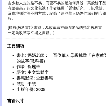
走少數人走的路不易，而更不易的是如何掙脫「萬般皆下
有讀書高」的文化包袱！作者採用「質性研究」，以電話
及實地採訪等不同方式，記錄了這些華人媽媽們深刻的心
程。
[標有(教科書)之書籍，為改革宗神學院老師的指定教科書
一定為改革宗立場之書籍。]
主要細項
書名: 媽媽老師：一百位華人母親挑戰「在家教
的故事(教科書)
作者: 孫麗華
語文: 中文繁體字
書籍狀況: 全新書籍
裝訂: 平裝
出版年份: 2008
書籍尺寸