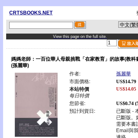
CRTSBOOKS.NET
View this page on the full site.
媽媽老師：一百位華人母親挑戰「在家教育」的故事(教科書
(孫麗華)
作者:
孫麗華
市面價格:
US$14.79
US$14.05
本站特價
每日特價
您節省:
US$0.74 
預計到貨日:
已斷版 - 
已斷版。
需要本書
Email與
連絡。