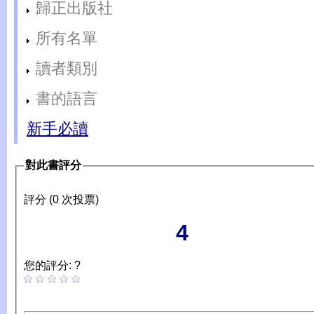
歸正出版社
所有名單
讀者類別
書的語言
新手必讀
對此書評分
評分 (0 次投票)
4
您的評分: ?