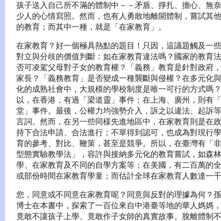
孩子送入自己所不滿的體制中－－矛盾、掙扎、擔心、無
少人的心情寫照。然而，也有人勇敢地離開體制，嘗試其
的教育；而其中一種，就是「在家教育」。
在家教育？好一個極具熱點的題目！只因，這議題觸及一
對立與分歧的價值判斷：如在家教育違法嗎？國家的教育
否可凌駕父母對子女的教育權？「義務」教育是針對政府
家長？「義務教育」是否變成一種襲斷與侵權？在多元化
化的成熟社會中，大規模的學校制度是唯一可行的方式嗎
以，在香港，有過「梁道靈」事件；在上海、廣州，則有
堂」事件。最後，公權力均強勢介入，訴之以違法、起訴
言詞。然而，在另一些同樣先進地區中，在家教育則是在
持下合法申請、合法進行；不單得到認可，也成為對現行
育的參考、對比、鞭策，甚至是競爭。所以，在臺灣有「
型態實驗教學法」，容許與接納多元化的教育嘗試，如森
學、在家教育及不同的自學方案等；在美國，有二百萬的
或部份時間在家教育學童；而估計全球在家教育人數達一
您，同意或不同意在家教育呢？同意與反對的理據為何？
博士在本書中，探索了一百位來自中港臺等地的華人媽媽
竟敢不讓孩子上學、竟敢作子女師的真實故事。脫離體制