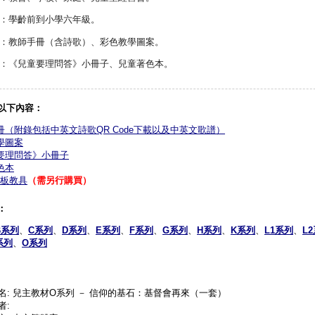
：學齡前到小學六年級。
：教師手冊（含詩歌）、彩色教學圖案。
：《兒童要理問答》小冊子、兒童著色本。
以下內容：
冊（附錄包括中英文詩歌QR Code下載以及中英文歌譜）
學圖案
要理問答》小冊子
色本
板教具
（需另行購買）
：
B系列
、
C系列
、
D系列
、
E系列
、
F系列
、
G系列
、
H系列
、
K系列
、
L1系列
、
L
系列
、
O系列
名: 兒主教材O系列 － 信仰的基石：基督會再來（一套）
者: