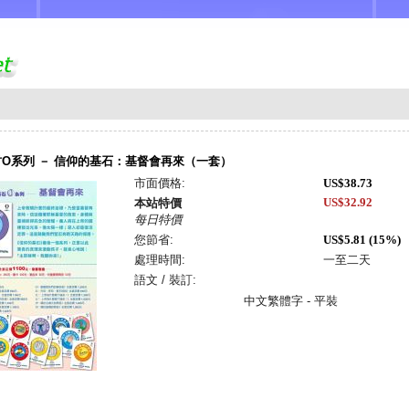
O系列 － 信仰的基石：基督會再來（一套）
市面價格:
US$38.73
US$32.92
本站特價
每日特價
您節省:
US$5.81 (15%)
處理時間:
一至二天
語文 / 裝訂:
中文繁體字 - 平裝