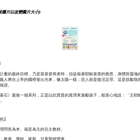
按圖片以改變圖片大小):
:
計畫的最終目標，乃是當基督再來時，信徒藉著耶穌基督的救恩，身體與靈魂
義人將在上帝的國裡發出光來，像太陽一樣；惡人卻是復活定罪。這是鼓勵我
保證。
基石》最後一個系列，正是以此寶貴的真理來激勵孩子，能衷心地說：「主耶
」
色】
理問答為本、福音為主的兒主教材。
：教會、學校、家庭、兒童聖經營會。