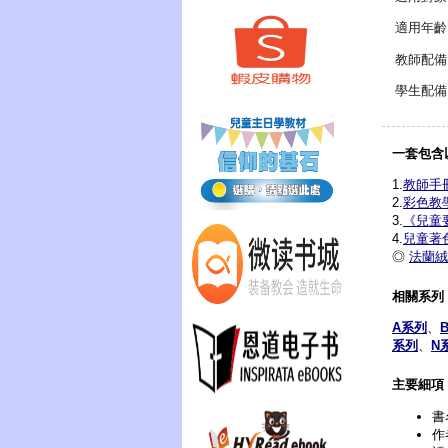
適用年齡
教師配備
學生配備
一套包含
1.
教師手
2.
彩色教
3.
《兒童
4.
兒童著
◎
法蘭絨
相關系列
A系列
、
系列
、
N
主要細項
書
作