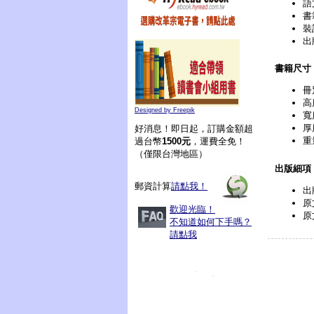
語
書
裝
出
書籍尺寸
冊
高
Designed by Freepik
寬
厚
好消息！即日起，訂購金額超
重
過台幣
1500元
，運費全免！
（僅限台灣地區）
出版細項
郵資計算
請點我！
出
原文
歡迎光臨！
原
不知道如何下手嗎？
請點我