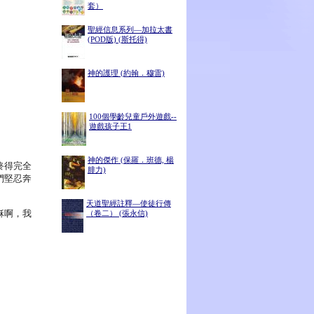
套）
聖經信息系列—加拉太書
(POD版) (斯托得)
神的護理 (約翰．穆雷)
100個學齡兒童戶外遊戲--
遊戲孩子王1
神的傑作 (保羅．班德, 楊
終得完全
腓力)
們堅忍奔
天道聖經註釋—使徒行傳
穌啊，我
（卷二） (張永信)