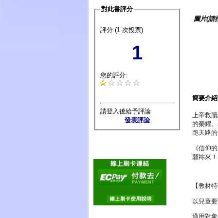
對此書評分
圖片(請
評分 (1 次投票)
1
您的評分:
簡要介紹
請登入後給予評論
上帝救贖
發表評論
的榮耀。
跑天路的
《信仰的
願祢來！
【教材特
以兒童要
適用對象