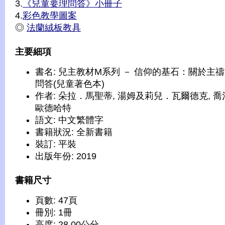
3.
《兒童要理問答》小冊子
4.
彩色教學圖案
◎
法蘭絨板教具
主要細項
書名: 兒主教材M系列 － 信仰的基石：關於主
問答(兒童著色本)
作者: 朵拉．馬聖蒂, 湯姆及莉兒．瓦爾德克, 喬
歐德哈特
語文: 中文繁體字
書籍狀況: 全新書籍
裝訂: 平裝
出版年份: 2019
書籍尺寸
頁數: 47頁
冊別: 1冊
高度: 28.00公分