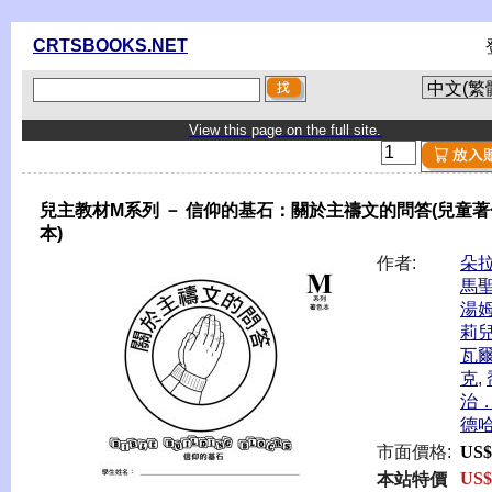
CRTSBOOKS.NET
View this page on the full site.
兒主教材M系列 － 信仰的基石：關於主禱文的問答(兒童著
本)
作者:
朵
馬
湯
莉
瓦
克
,
治
德
市面價格:
US$
US$
本站特價