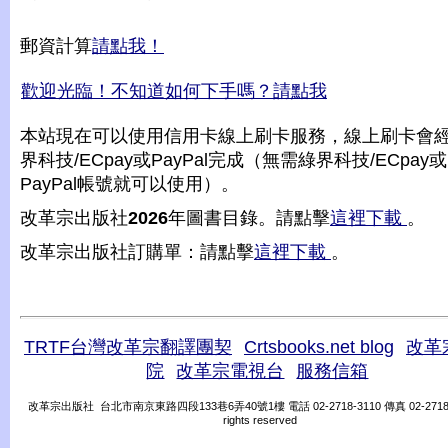
郵資計算
請點我！
歡迎光臨！不知道如何下手嗎？請點我
本站現在可以使用信用卡線上刷卡服務，線上刷卡會
界科技/ECpay或PayPal完成（無需綠界科技/ECpay或
PayPal帳號就可以使用）。
改革宗出版社
2026
年圖書目錄。請點擊
這裡下載
。
改革宗出版社訂購單：請點擊
這裡下載
。
TRTF台灣改革宗翻譯團契
Crtsbooks.net blog
改革
院
改革宗電視台
服務信箱
改革宗出版社 台北市南京東路四段133巷6弄40號1樓 電話 02-2718-3110 傳真 02-2718-31
rights reserved