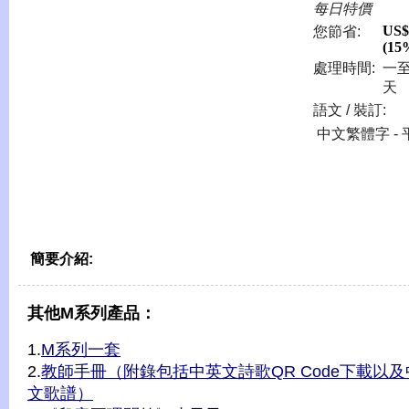
每日特價
US$
您節省:
(15
處理時間:
一
天
語文 / 裝訂:
中文繁體字 - 
簡要介紹:
其他M系列產品：
1.
M系列一套
2.
教師手冊（附錄包括中英文詩歌QR Code下載以及
文歌譜）