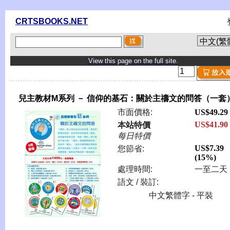
CRTSBOOKS.NET
View this page on the full site.
兒主教材M系列 － 信仰的基石：關於主禱文的問答（一套
市面價格:
US$49.29
US$41.90
本站特價
每日特價
US$7.39
您節省:
(15%)
處理時間:
一至二天
語文 / 裝訂:
中文繁體字 - 平裝