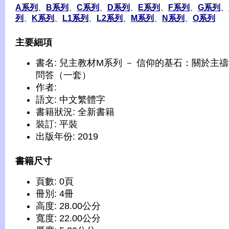
A系列
、
B系列
、
C系列
、
D系列
、
E系列
、
F系列
、
G系列
、
列
、
K系列
、
L1系列
、
L2系列
、
M系列
、
N系列
、
O系列
主要細項
書名: 兒主教材M系列 － 信仰的基石：關於主
問答（一套）
作者:
語文: 中文繁體字
書籍狀況: 全新書籍
裝訂: 平裝
出版年份: 2019
書籍尺寸
頁數: 0頁
冊別: 4冊
高度: 28.00公分
寬度: 22.00公分