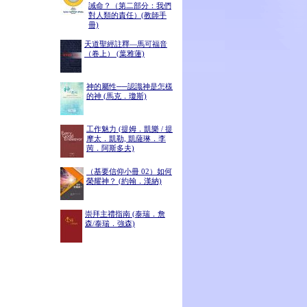
誡命？（第二部分：我們
對人類的責任）(教師手
冊)
天道聖經註釋—馬可福音
（卷上） (葉雅蓮)
神的屬性──認識神是怎樣
的神 (馬克．瓊斯)
工作魅力 (提姆．凱樂 / 提
摩太．凱勒, 凱薩琳．李
苪．阿斯多夫)
（基要信仰小冊 02）如何
榮耀神？ (約翰．漢納)
崇拜主禮指南 (泰瑞．詹
森/泰瑞．強森)