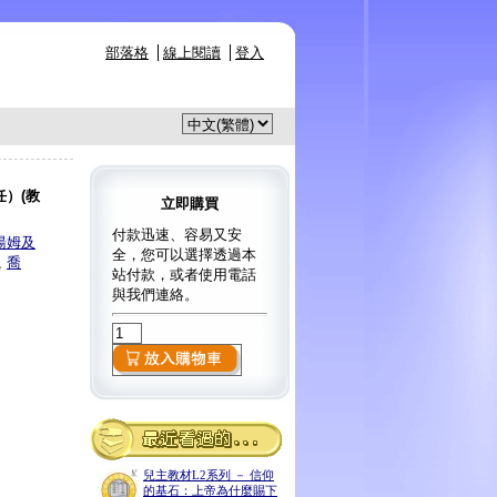
部落格
線上閱讀
登入
）(教
立即購買
付款迅速、容易又安
湯姆及
全，您可以選擇透過本
,
喬
站付款，或者使用電話
與我們連絡。
兒主教材L2系列 － 信仰
的基石：上帝為什麼賜下