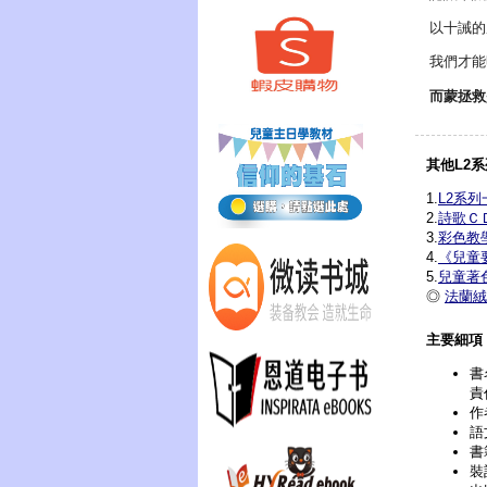
以十誡的
我們才能
而蒙拯救
其他L2
1.
L2系列
2.
詩歌Ｃ
3.
彩色教
4.
《兒童
5.
兒童著
◎
法蘭絨
主要細項
書
責
作
語
書
裝