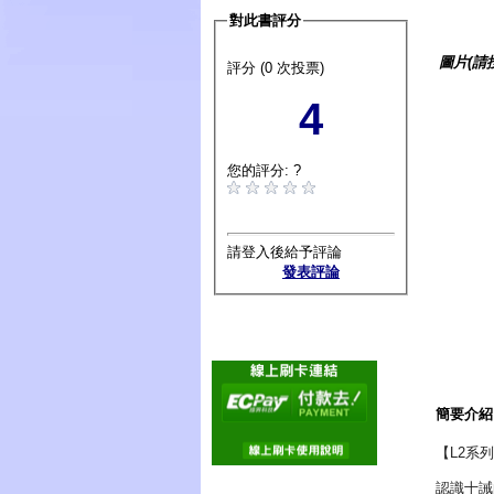
對此書評分
圖片(請
評分 (0 次投票)
4
您的評分: ?
請登入後給予評論
發表評論
簡要介紹
【L2系
認識十誡