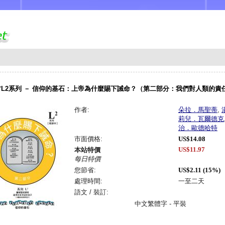
L2系列 － 信仰的基石：上帝為什麼賜下誡命？（第二部分：我們對人類的責任
作者:
朵拉．馬聖蒂
,
莉兒．瓦爾德克
治．歐德哈特
市面價格:
US$14.08
US$11.97
本站特價
每日特價
您節省:
US$2.11 (15%)
處理時間:
一至二天
語文 / 裝訂:
中文繁體字 - 平裝