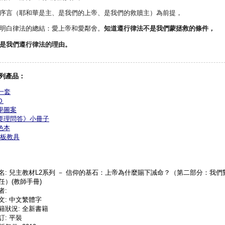
序言（耶和華是主、是我們的上帝、是我們的救贖主）為前提，
明白律法的總結：愛上帝和愛鄰舍。
知道遵行律法不是我們蒙拯救的條件，
是我們遵行律法的理由。
系列產品：
一套
Ｄ
學圖案
要理問答》小冊子
色本
板教具
名: 兒主教材L2系列 － 信仰的基石：上帝為什麼賜下誡命？（第二部分：我們
任）(教師手冊)
者:
文: 中文繁體字
籍狀況: 全新書籍
訂: 平裝