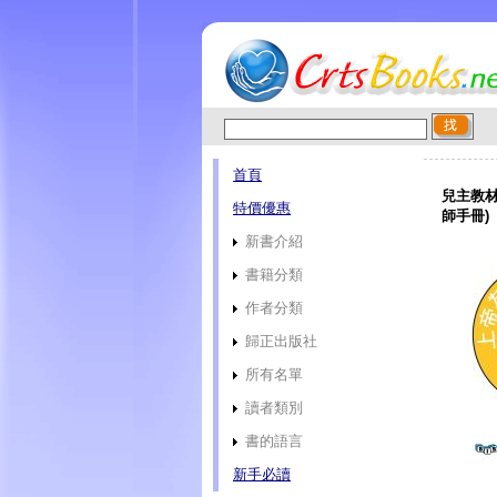
首頁
兒主教材
特價優惠
師手冊)
新書介紹
書籍分類
作者分類
歸正出版社
所有名單
讀者類別
書的語言
新手必讀