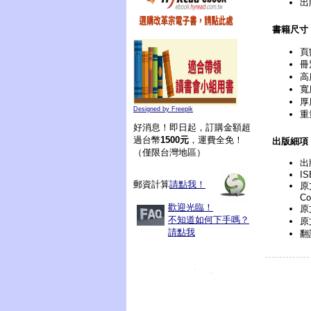
出
書籍尺寸
頁
冊
高
寬
厚
Designed by Freepik
重
好消息！即日起，訂購金額超
過台幣
1500元
，運費全免！
出版細項
（僅限台灣地區）
出
IS
郵資計算
請點我！
原文
Co
歡迎光臨！
原
不知道如何下手嗎？
原
請點我
翻