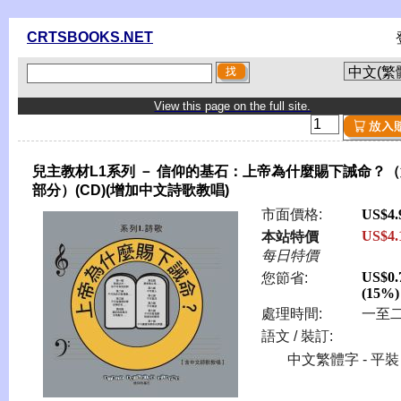
CRTSBOOKS.NET
View this page on the full site.
兒主教材L1系列 － 信仰的基石：上帝為什麼賜下誡命？
部分）(CD)(增加中文詩歌教唱)
市面價格:
US$4.
US$4.
本站特價
每日特價
US$0.
您節省:
(15%)
處理時間:
一至
語文 / 裝訂:
中文繁體字 - 平裝