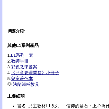
簡要介紹:
其他L1系列產品：
1.
L1系列一套
2.
教師手冊
3.
彩色教學圖案
4.
《兒童要理問答》小冊子
5.
兒童著色本
◎
法蘭絨板教具
主要細項
書名: 兒主教材L1系列 － 信仰的基石：上帝為