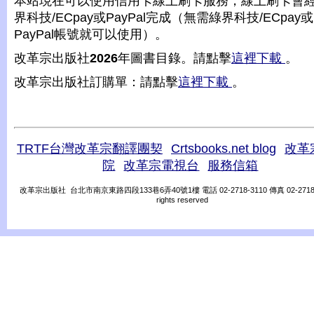
本站現在可以使用信用卡線上刷卡服務，線上刷卡會
界科技/ECpay或PayPal完成（無需綠界科技/ECpay或
PayPal帳號就可以使用）。
改革宗出版社
2026
年圖書目錄。請點擊
這裡下載
。
改革宗出版社訂購單：請點擊
這裡下載
。
TRTF台灣改革宗翻譯團契
Crtsbooks.net blog
改革
院
改革宗電視台
服務信箱
改革宗出版社 台北市南京東路四段133巷6弄40號1樓 電話 02-2718-3110 傳真 02-2718-31
rights reserved