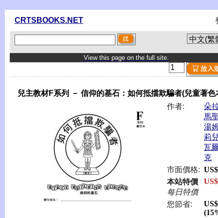
CRTSBOOKS.NET
View this page on the full site.
兒主教材F系列 － 信仰的基石：如何抵擋欺騙者(兒童著色
作者:
朵
馬
湯
莉
瓦
克
市面價格:
US$
US$
本站特價
每日特價
US$
您節省:
(15