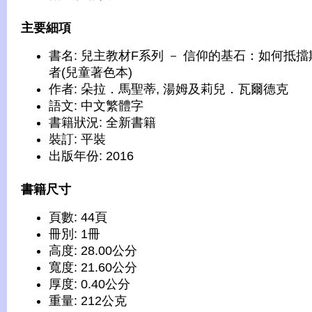
主要細項
書名: 兒主教材F系列 － 信仰的基石：如何抵擋
者(兒童著色本)
作者: 朵拉．馬聖蒂, 湯姆及莉兒．瓦爾德克
語文: 中文繁體字
書籍狀況: 全新書籍
裝訂: 平裝
出版年份: 2016
書籍尺寸
頁數: 44頁
冊別: 1冊
高度: 28.00公分
寬度: 21.60公分
厚度: 0.40公分
重量: 212公克