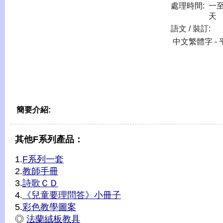
處理時間:
一
天
語文 / 裝訂:
中文繁體字 - 
簡要介紹:
其他F系列產品：
1.
F系列一套
2.
教師手冊
3.
詩歌ＣＤ
4.
《兒童要理問答》小冊子
5.
彩色教學圖案
◎
法蘭絨板教具