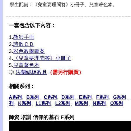
學生配備：《兒童要理問答》小冊子、兒童著色本。
一套包含以下內容：
1.
教師手冊
2.
詩歌ＣＤ
3.
彩色教學圖案
4.
《兒童要理問答》小冊子
5.
兒童著色本
◎
法蘭絨板教具
（需另行購買）
相關系列：
A系列
、
B系列
、
C系列
、
D系列
、
E系列
、
F系列
、
G系列
、
列
、
K系列
、
L1系列
、
L2系列
、
M系列
、
N系列
、
O系列
師資 培訓 信仰的基石 F系列