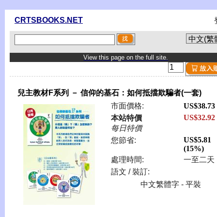
CRTSBOOKS.NET
View this page on the full site.
兒主教材F系列 － 信仰的基石：如何抵擋欺騙者(一套)
市面價格:
US$38.73
US$32.92
本站特價
每日特價
US$5.81
您節省:
(15%)
處理時間:
一至二天
語文 / 裝訂:
中文繁體字 - 平裝