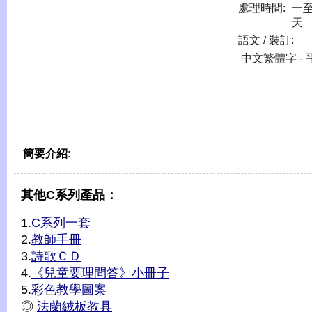
處理時間:
一
天
語文 / 裝訂:
中文繁體字 - 
簡要介紹:
其他C系列產品：
1.
C系列一套
2.
教師手冊
3.
詩歌ＣＤ
4.
《兒童要理問答》小冊子
5.
彩色教學圖案
◎
法蘭絨板教具