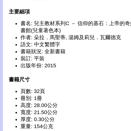
主要細項
書名: 兒主教材系列C － 信仰的基石：上帝的
書館(兒童著色本)
作者: 朵拉．馬聖蒂, 湯姆及莉兒．瓦爾德克
語文: 中文繁體字
書籍狀況: 全新書籍
裝訂: 平裝
出版年份: 2015
書籍尺寸
頁數: 32頁
冊別: 1冊
高度: 28.00公分
寬度: 21.50公分
厚度: 0.30公分
重量: 154公克