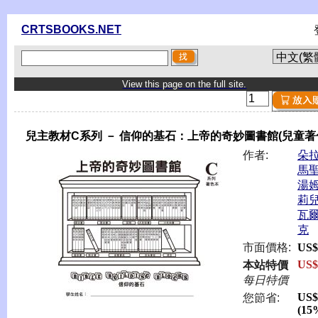
CRTSBOOKS.NET
View this page on the full site.
兒主教材C系列 － 信仰的基石：上帝的奇妙圖書館(兒童著
作者:
朵
馬
湯
莉
瓦
克
市面價格:
US$
US$
本站特價
每日特價
US$
您節省:
(15