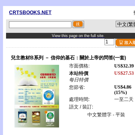
CRTSBOOKS.NET
View this page on the full site.
兒主教材B系列 － 信仰的基石：關於上帝的問答(一套)
市面價格:
US$32.39
US$27.53
本站特價
每日特價
US$4.86
您節省:
(15%)
處理時間:
一至二天
語文 / 裝訂:
中文繁體字 - 平裝