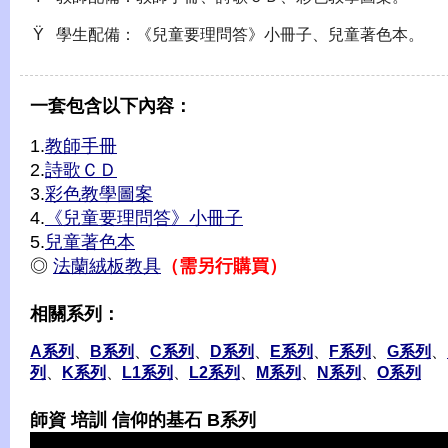
Ÿ 學生配備：《兒童要理問答》小冊子、兒童著色本。
一套包含以下內容：
1.
教師手冊
2.
詩歌ＣＤ
3.
彩色教學圖案
4.
《兒童要理問答》小冊子
5.
兒童著色本
◎
法蘭絨板教具
（需另行購買）
相關系列：
A系列
、
B系列
、
C系列
、
D系列
、
E系列
、
F系列
、
G系列
、
列
、
K系列
、
L1系列
、
L2系列
、
M系列
、
N系列
、
O系列
師資 培訓 信仰的基石 B系列