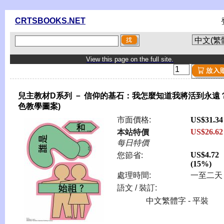
CRTSBOOKS.NET
View this page on the full site.
兒主教材D系列 － 信仰的基石：我怎麼知道我將活到永遠？
色教學圖案)
市面價格:
US$31.34
US$26.62
本站特價
每日特價
US$4.72
您節省:
(15%)
處理時間:
一至二天
語文 / 裝訂:
中文繁體字 - 平裝