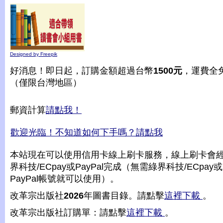
Designed by Freepik
好消息！即日起，訂購金額超過台幣
1500元
，運費全
（僅限台灣地區）
郵資計算
請點我！
歡迎光臨！不知道如何下手嗎？請點我
本站現在可以使用信用卡線上刷卡服務，線上刷卡會
界科技/ECpay或PayPal完成（無需綠界科技/ECpay或
PayPal帳號就可以使用）。
改革宗出版社
2026
年圖書目錄。請點擊
這裡下載
。
改革宗出版社訂購單：請點擊
這裡下載
。