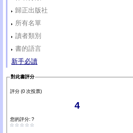
歸正出版社
所有名單
讀者類別
書的語言
新手必讀
對此書評分
評分 (0 次投票)
4
您的評分: ?