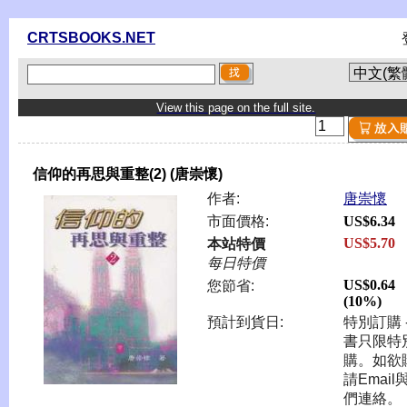
CRTSBOOKS.NET
View this page on the full site.
信仰的再思與重整(2) (唐崇懷)
作者:
唐崇懷
市面價格:
US$6.34
US$5.70
本站特價
每日特價
US$0.64
您節省:
(10%)
預計到貨日:
特別訂購 -
書只限特
購。如欲
請Email
們連絡。