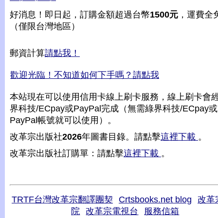
好消息！即日起，訂購金額超過台幣
1500元
，運費全
（僅限台灣地區）
郵資計算
請點我！
歡迎光臨！不知道如何下手嗎？請點我
本站現在可以使用信用卡線上刷卡服務，線上刷卡會
界科技/ECpay或PayPal完成（無需綠界科技/ECpay或
PayPal帳號就可以使用）。
改革宗出版社
2026
年圖書目錄。請點擊
這裡下載
。
改革宗出版社訂購單：請點擊
這裡下載
。
TRTF台灣改革宗翻譯團契
Crtsbooks.net blog
改革
院
改革宗電視台
服務信箱