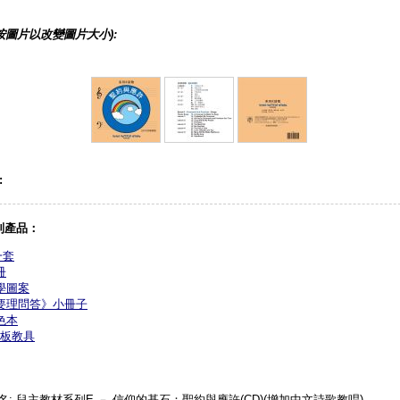
按圖片以改變圖片大小):
:
列產品：
一套
冊
學圖案
要理問答》小冊子
色本
板教具
名: 兒主教材系列E － 信仰的基石：聖約與應許(CD)(增加中文詩歌教唱)