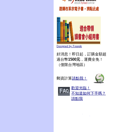
Designed by Freepik
好消息！即日起，訂購金額超
過台幣
1500元
，運費全免！
（僅限台灣地區）
郵資計算
請點我！
歡迎光臨！
不知道如何下手嗎？
請點我