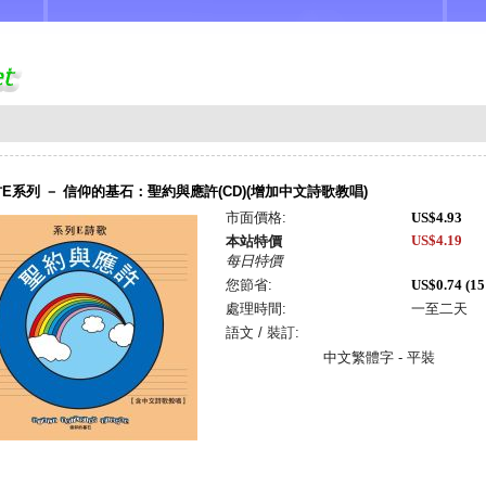
E系列 － 信仰的基石：聖約與應許(CD)(增加中文詩歌教唱)
市面價格:
US$4.93
US$4.19
本站特價
每日特價
您節省:
US$0.74 (1
處理時間:
一至二天
語文 / 裝訂:
中文繁體字 - 平裝