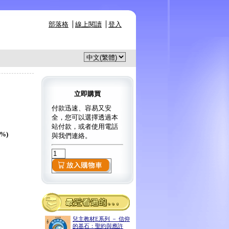
部落格
線上閱讀
登入
立即購買
付款迅速、容易又安
全，您可以選擇透過本
站付款，或者使用電話
5%)
與我們連絡。
兒主教材E系列 － 信仰
的基石：聖約與應許