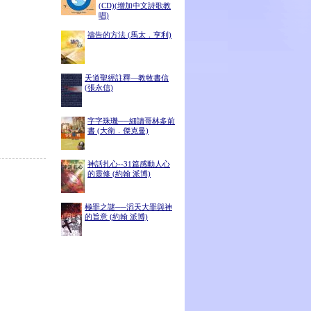
(CD)(增加中文詩歌教
唱)
禱告的方法 (馬太．亨利)
天道聖經註釋—教牧書信
(張永信)
字字珠璣──細讀哥林多前
書 (大衛．傑克曼)
神話扎心--31篇感動人心
的靈修 (約翰 派博)
極罪之謎──滔天大罪與神
的旨意 (約翰 派博)