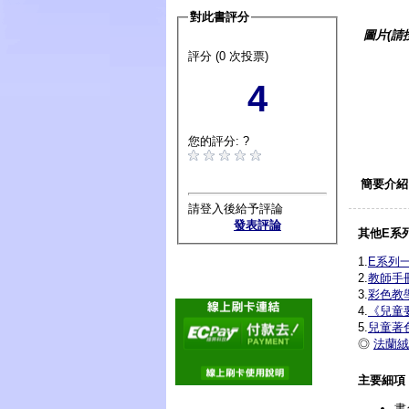
對此書評分
圖片(請
評分 (0 次投票)
4
您的評分: ?
簡要介紹
請登入後給予評論
發表評論
其他E系
1.
E系列
2.
教師手
3.
彩色教
4.
《兒童
5.
兒童著
◎
法蘭絨
主要細項
書