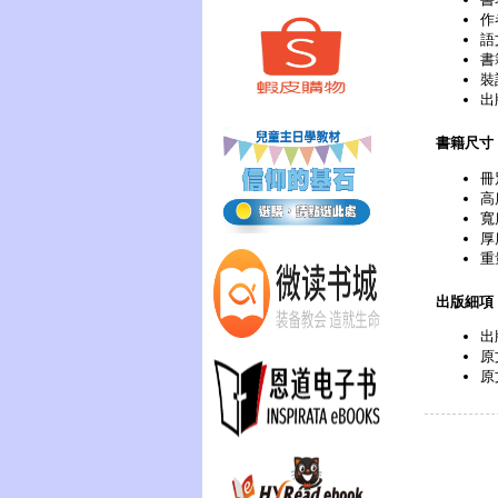
作
語
書
裝
出
書籍尺寸
冊
高
寬
厚
重
出版細項
出
原文
原