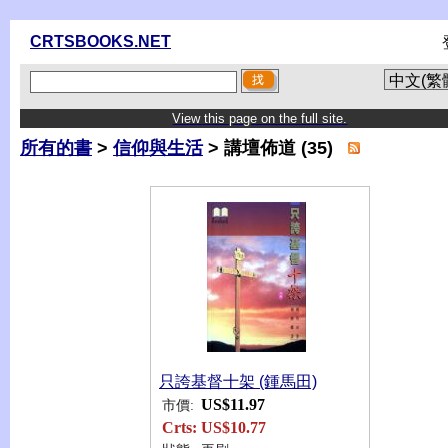
CRTSBOOKS.NET
View this page on the full site.
所有的書
>
信仰與生活
> 講壇佈道 (35)
只誇基督十架 (鍾馬田)
US$11.97
市價:
Crts:
US$10.77