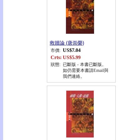
救贖論 (唐崇榮)
US$7.04
市價:
Crts:
US$5.99
狀態:
已斷版 - 本書已斷版。
如仍需要本書請Email與
我們連絡。