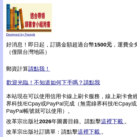
Designed by Freepik
好消息！即日起，訂購金額超過台幣
1500元
，運費全
（僅限台灣地區）
郵資計算
請點我！
歡迎光臨！不知道如何下手嗎？請點我
本站現在可以使用信用卡線上刷卡服務，線上刷卡會
界科技/ECpay或PayPal完成（無需綠界科技/ECpay或
PayPal帳號就可以使用）。
改革宗出版社
2026
年圖書目錄。請點擊
這裡下載
。
改革宗出版社訂購單：請點擊
這裡下載
。