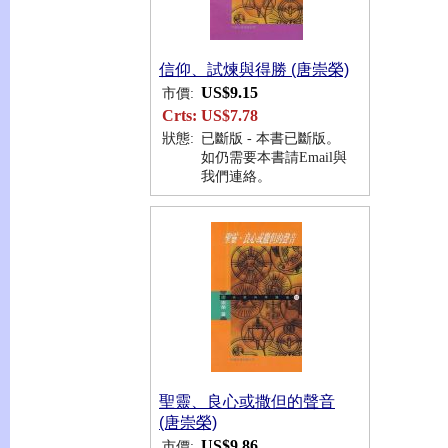
信仰、試煉與得勝 (唐崇榮)
US$9.15
市價:
Crts:
US$7.78
狀態:
已斷版 - 本書已斷版。
如仍需要本書請Email與
我們連絡。
聖靈、良心或撒但的聲音
(唐崇榮)
US$9.86
市價: