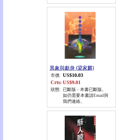
異象與獻身 (梁家麟)
US$10.03
市價:
Crts:
US$9.01
狀態:
已斷版 - 本書已斷版。
如仍需要本書請Email與
我們連絡。