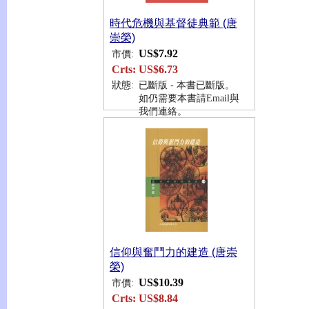
時代危機與基督徒典範 (唐
崇榮)
US$7.92
市價:
Crts:
US$6.73
狀態:
已斷版 - 本書已斷版。
如仍需要本書請Email與
我們連絡。
信仰與奮鬥力的建造 (唐崇
榮)
US$10.39
市價:
Crts:
US$8.84