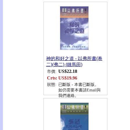
神的和好之道 - 以弗所書(卷
二)(弗二) (鍾馬田)
US$22.18
市價:
Crts:
US$19.96
狀態:
已斷版 - 本書已斷版。
如仍需要本書請Email與
我們連絡。