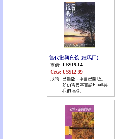
當代復興真義 (鍾馬田)
US$15.14
市價:
Crts:
US$12.89
狀態:
已斷版 - 本書已斷版。
如仍需要本書請Email與
我們連絡。