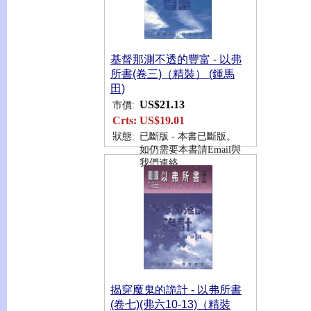
基督那測不透的豐富 - 以弗
所書(卷三)（精裝） (鍾馬
田)
US$21.13
市價:
Crts:
US$19.01
狀態:
已斷版 - 本書已斷版。
如仍需要本書請Email與
我們連絡。
揭穿魔鬼的詭計 - 以弗所書
(卷七)(弗六10-13)（精裝