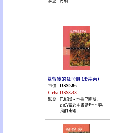
狀態:
再刷
基督徒的愛與恨 (唐崇榮)
US$9.86
市價:
Crts:
US$8.38
狀態:
已斷版 - 本書已斷版。
如仍需要本書請Email與
我們連絡。