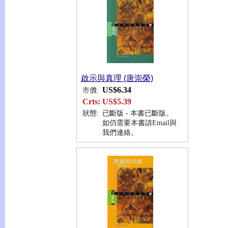
啟示與真理 (唐崇榮)
US$6.34
市價:
Crts:
US$5.39
狀態:
已斷版 - 本書已斷版。
如仍需要本書請Email與
我們連絡。