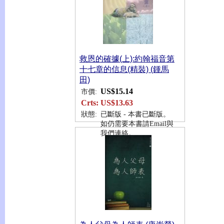
救恩的確據(上):約翰福音第
十七章的信息(精裝) (鍾馬
田)
US$15.14
市價:
Crts:
US$13.63
狀態:
已斷版 - 本書已斷版。
如仍需要本書請Email與
我們連絡。