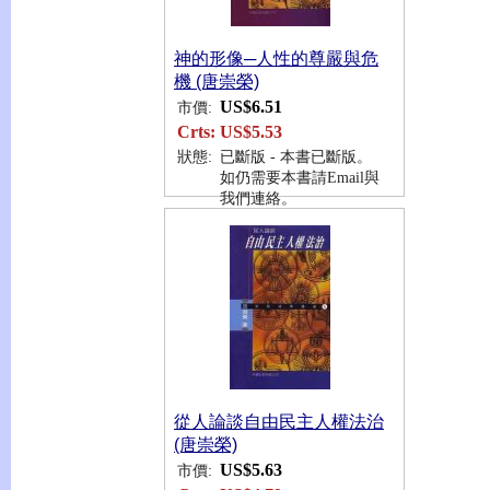
神的形像─人性的尊嚴與危
機 (唐崇榮)
US$6.51
市價:
Crts:
US$5.53
狀態:
已斷版 - 本書已斷版。
如仍需要本書請Email與
我們連絡。
從人論談自由民主人權法治
(唐崇榮)
US$5.63
市價: