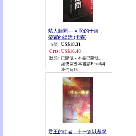
駭人聽聞──可恥的十架，
榮耀的復活 (卡森)
US$18.31
市價:
Crts:
US$16.48
狀態:
已斷版 - 本書已斷版。
如仍需要本書請Email與
我們連絡。
君王的使者：十一篇以基督