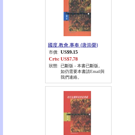
國度.教會.事奉 (唐崇榮)
US$9.15
市價:
Crts:
US$7.78
狀態:
已斷版 - 本書已斷版。
如仍需要本書請Email與
我們連絡。