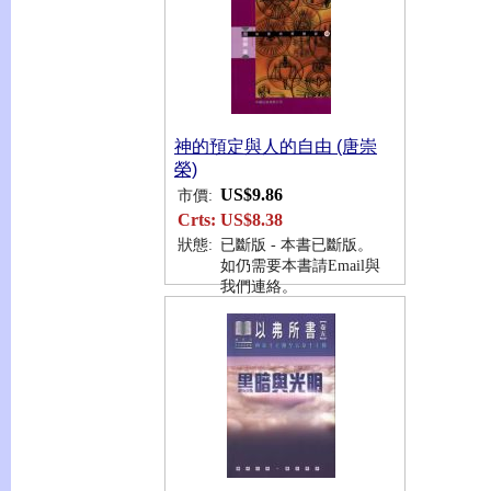
神的預定與人的自由 (唐崇
榮)
US$9.86
市價:
Crts:
US$8.38
狀態:
已斷版 - 本書已斷版。
如仍需要本書請Email與
我們連絡。