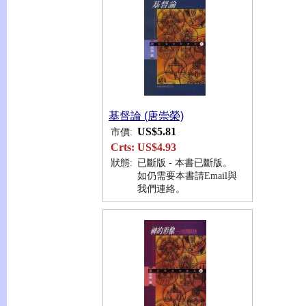
基督論 (唐崇榮)
US$5.81
市價:
Crts:
US$4.93
狀態:
已斷版 - 本書已斷版。
如仍需要本書請Email與
我們連絡。