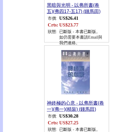
黑暗與光明 - 以弗所書(卷
五)(弗四17-五17) (鍾馬田)
US$26.41
市價:
Crts:
US$23.77
狀態:
已斷版 - 本書已斷版。
如仍需要本書請Email與
我們連絡。
神終極的心意 - 以弗所書(卷
一)(弗一)(精裝) (鍾馬田)
US$30.28
市價:
Crts:
US$27.25
狀態:
已斷版 - 本書已斷版。