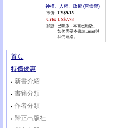
神權、人權、政權 (唐崇榮)
US$9.15
市價:
Crts:
US$7.78
狀態:
已斷版 - 本書已斷版。
如仍需要本書請Email與
我們連絡。
首頁
特價優惠
新書介紹
書籍分類
作者分類
歸正出版社