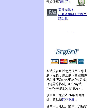
郵資計算
請點我！
歡迎光臨！
不知道如何下手嗎？
請點我
本站現在可以使用信用卡線上
刷卡服務，線上刷卡會經由綠
界科技/ECpay或PayPal完成
（無需綠界科技/ECpay或
PayPal帳號就可以使用）。
改革宗出版社
2026
年圖書目
錄。請點擊
這裡下載
。
改革宗出版社訂購單：請點擊