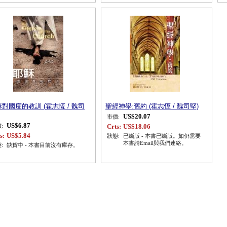
對國度的教訓 (霍志恆 / 魏司
聖經神學:舊約 (霍志恆 / 魏司堅)
US$20.07
市價:
US$6.87
Crts:
US$18.06
:
s:
US$5.84
狀態:
已斷版 - 本書已斷版。如仍需要
本書請Email與我們連絡。
:
缺貨中 - 本書目前沒有庫存。