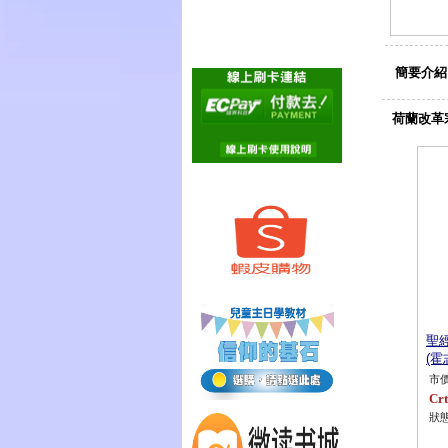
簡要介紹
荷蘭改革
聖
(霍
市價
Crt
狀態