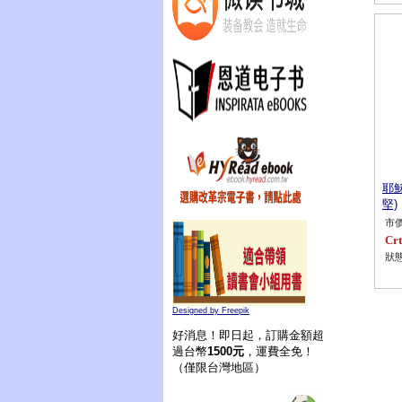
耶穌
堅)
市價
Crt
狀態
Designed by Freepik
好消息！即日起，訂購金額超
過台幣
1500元
，運費全免！
（僅限台灣地區）