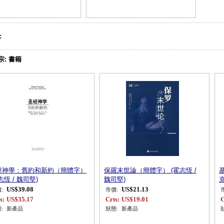
:
宗:
書籍
經神學：舊約和新約（簡體字）
保羅末世論（簡體字） (霍志恆 /
志恆 / 魏司堅)
魏司堅)
克
US$39.08
US$21.13
:
市價:
s:
US$35.17
Crts:
US$19.01
C
:
新產品
狀態:
新產品