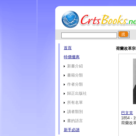
首頁
荷蘭改革宗
特價優惠
新書介紹
書籍分類
作者分類
歸正出版社
所有名單
讀者類別
巴文克
1854 - 
書的語言
荷蘭改
新手必讀