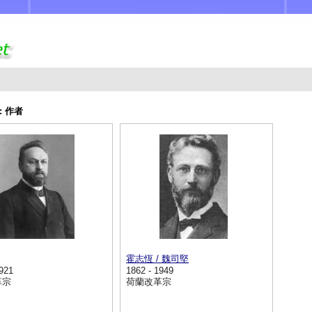
:
作者
霍志恆 / 魏司堅
1921
1862 - 1949
革宗
荷蘭改革宗