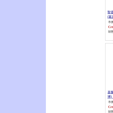
聖
(葛
市價
Crt
狀態
喜
博
市價
Crt
狀態