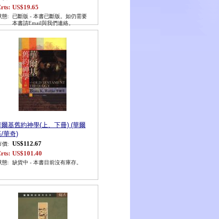
rts:
US$19.65
狀態:
已斷版 - 本書已斷版。如仍需要
本書請Email與我們連絡。
華爾基舊約神學(上、下冊) (華爾
/華奇)
US$112.67
市價:
rts:
US$101.40
狀態:
缺貨中 - 本書目前沒有庫存。