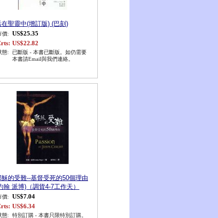
在聖靈中(增訂版) (巴刻)
US$25.35
市價:
rts:
US$22.82
狀態:
已斷版 - 本書已斷版。如仍需要
本書請Email與我們連絡。
耶穌的受難--基督受死的50個理由
(約翰 派博)（調貨4-7工作天）
US$7.04
市價:
rts:
US$6.34
狀態:
特別訂購 - 本書只限特別訂購。