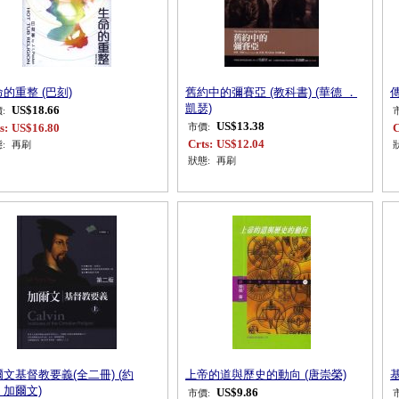
的重整 (巴刻)
舊約中的彌賽亞 (教科書) (華德 ．
凱瑟)
US$18.66
:
US$13.38
s:
US$16.80
C
市價:
Crts:
US$12.04
:
再刷
狀態:
再刷
文基督教要義(全二冊) (約
上帝的道與歷史的動向 (唐崇榮)
．加爾文)
US$9.86
市價: