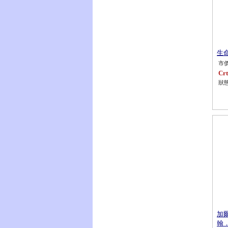
生命
市價
Crt
狀態
加爾
翰