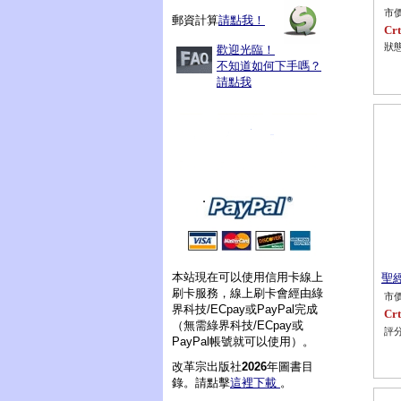
市價
郵資計算
請點我！
Crt
狀態
歡迎光臨！
不知道如何下手嗎？
請點我
本站現在可以使用信用卡線上
聖
刷卡服務，線上刷卡會經由綠
市價
界科技/ECpay或PayPal完成
Crt
（無需綠界科技/ECpay或
評分
PayPal帳號就可以使用）。
改革宗出版社
2026
年圖書目
錄。請點擊
這裡下載
。