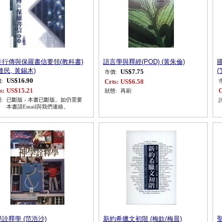
徒行傳與保羅書信要領(教科書)
語言學與釋經(POD) (黃朱倫)
達民, 黃錫木)
US$7.75
市價:
US$16.90
Crts:
US$6.58
:
s:
US$15.21
C
狀態:
再刷
:
已斷版 - 本書已斷版。如仍需要
本書請Email與我們連絡。
詮釋學 (范浩沙)
新約希臘文初階 (梅欽/梅晨)