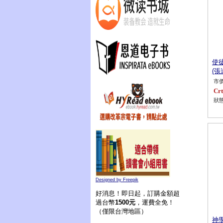
使
(張
市價
Crt
狀態
Designed by Freepik
好消息！即日起，訂購金額超
過台幣
1500元
，運費全免！
（僅限台灣地區）
神學