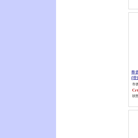
尊
(理
市價
Crt
狀態