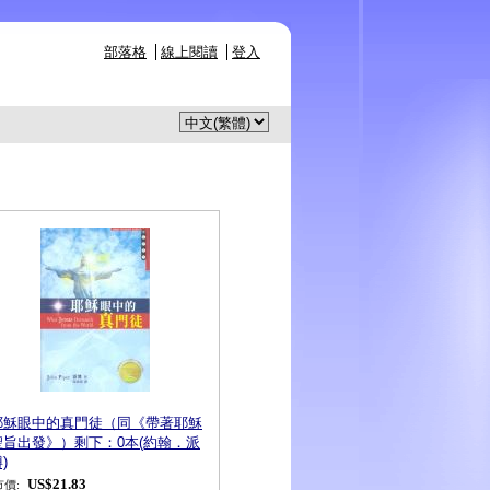
部落格
線上閱讀
登入
耶穌眼中的真門徒（同《帶著耶穌
聖旨出發》）剩下：0本(約翰．派
)
US$21.83
市價: