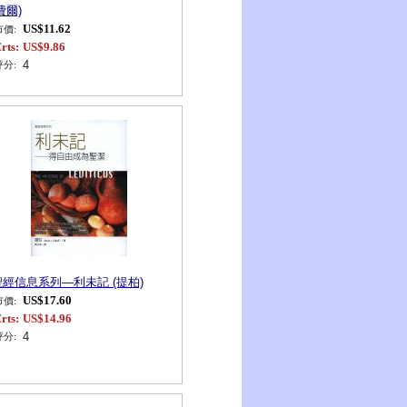
費爾)
US$11.62
市價:
rts:
US$9.86
4
評分:
聖經信息系列—利未記 (提柏)
US$17.60
市價:
rts:
US$14.96
4
評分: