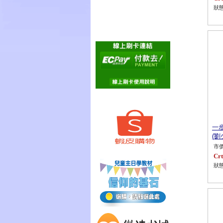
狀態
一
(劉
市價
Crt
狀態