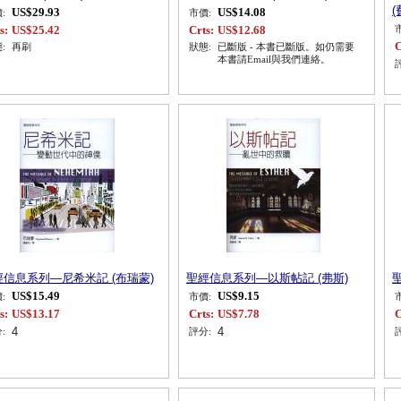
(
US$29.93
US$14.08
:
市價:
s:
US$25.42
Crts:
US$12.68
C
:
再刷
狀態:
已斷版 - 本書已斷版。如仍需要
本書請Email與我們連絡。
經信息系列—尼希米記 (布瑞蒙)
聖經信息系列—以斯帖記 (弗斯)
US$15.49
US$9.15
:
市價:
s:
US$13.17
Crts:
US$7.78
C
4
4
:
評分: