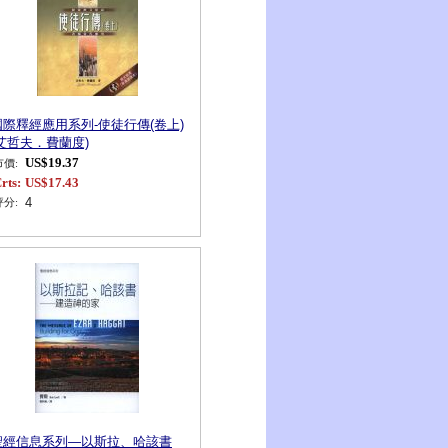
國際釋經應用系列-使徒行傳(卷上)
(艾哲夫．費蘭度)
US$19.37
市價:
rts:
US$17.43
4
評分:
聖經信息系列—以斯拉、哈該書