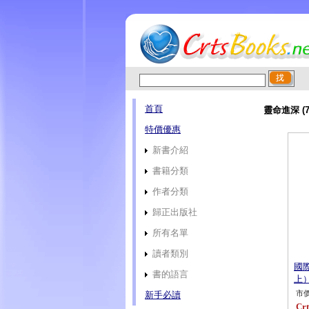
首頁
靈命進深 (
特價優惠
新書介紹
書籍分類
作者分類
歸正出版社
所有名單
讀者類別
國
書的語言
上）
新手必讀
市價
Crt