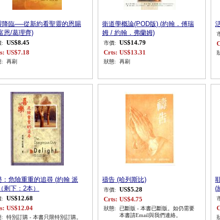
靈降臨──從新約看聖靈的恩賜
衛道學概論(POD版) (約翰．傅瑞
活
富恩/葛理齊)
姆 / 約翰．弗蘭姆)
US$8.45
US$14.79
C
:
市價:
s:
US$7.18
Crts:
US$13.31
:
再刷
狀態:
再刷
樂：危險重重的追尋 (約翰 派
禱告 (哈列斯比)
)（剩下：2本）
US$5.28
市價:
US$12.68
Crts:
US$4.75
:
s:
US$12.04
C
狀態:
已斷版 - 本書已斷版。如仍需要
本書請Email與我們連絡。
:
特別訂購 - 本書只限特別訂購。