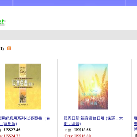
71)
際釋經應用系列-以賽亞書（卷
晨恩日新:福音靈修日引 (保羅．大
 (歐思沃)
衛．區普)
博
US$27.46
US$18.66
:
市價:
s:
US$24.72
Crts:
US$16.80