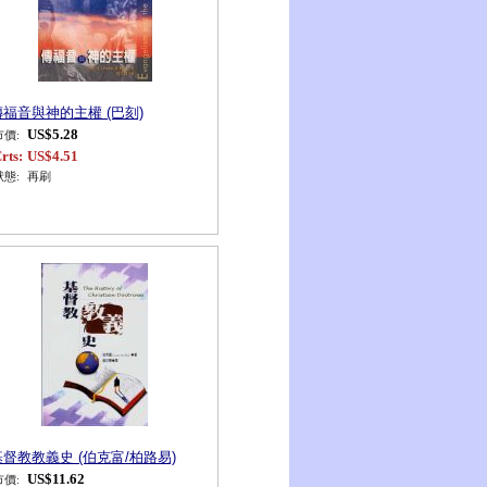
傳福音與神的主權 (巴刻)
US$5.28
市價:
rts:
US$4.51
狀態:
再刷
基督教教義史 (伯克富/柏路易)
US$11.62
市價: