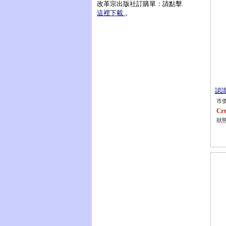
改革宗出版社訂購單：請點擊
這裡下載
。
認識
市價
Crt
狀態