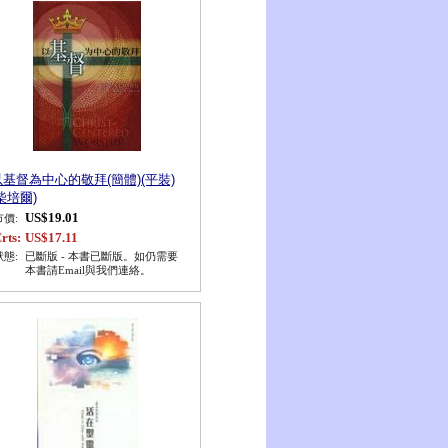
以基督為中心的敬拜(簡體)(平裝)
柴培爾)
US$19.01
市價:
rts:
US$17.11
狀態:
已斷版 - 本書已斷版。如仍需要
本書請Email與我們連絡。