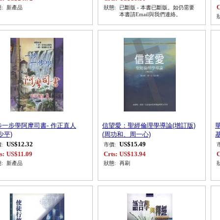
C
:
新產品
狀態:
已斷版 - 本書已斷版。如仍需要
本書請Email與我們連絡。
步一步學阿摩司書- 作正直人
信望愛：聖經倫理學導論(增訂版)
少平)
(周功和、周一心)
基
US$12.32
US$15.49
:
市價:
s:
US$11.09
Crts:
US$13.94
C
:
新產品
狀態:
再刷