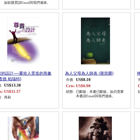
如欲購買請Email與我們連絡。
貴的設計──重拾人受造的形象
為人父母為人師表 (唐崇榮)
查德 柏瑞特)
US$8.10
市價:
US$13.38
Crts:
US$6.90
C
:
s:
US$11.37
狀態:
已斷版 - 本書已斷版。如仍需要
本書請Email與我們連絡。
:
再刷