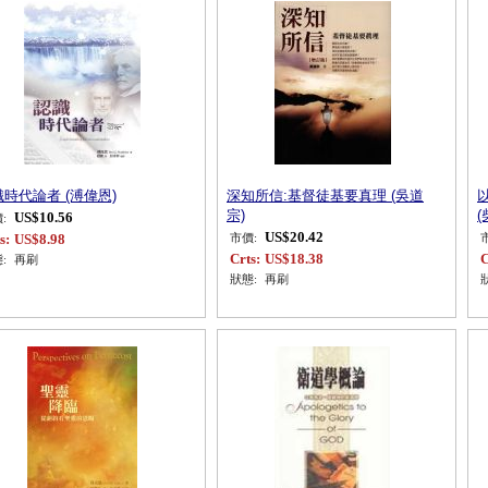
時代論者 (溥偉恩)
深知所信:基督徒基要真理 (吳道
宗)
(
US$10.56
:
US$20.42
s:
US$8.98
市價:
Crts:
US$18.38
C
:
再刷
狀態:
再刷