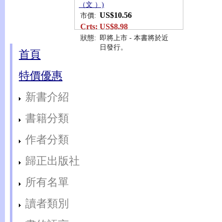
（文 ）)
US$10.56
市價:
Crts:
US$8.98
狀態:
即將上市 - 本書將於近
日發行。
首頁
特價優惠
新書介紹
書籍分類
作者分類
歸正出版社
所有名單
讀者類別