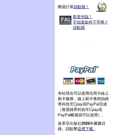
郵資計算
請點我！
歡迎光臨！
不知道如何下手嗎？
請點我
本站現在可以使用信用卡線上
刷卡服務，線上刷卡會經由綠
界科技/ECpay或PayPal完成
（無需綠界科技/ECpay或
PayPal帳號就可以使用）。
改革宗出版社
2026
年圖書目
錄。請點擊
這裡下載
。