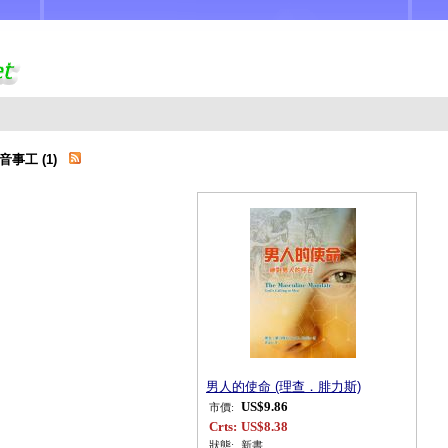
音事工 (1)
男人的使命 (理查．腓力斯)
US$9.86
市價:
Crts:
US$8.38
狀態:
新書