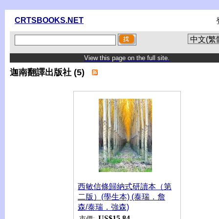
CRTSBOOKS.NET
View this page on the full site.
迦南翻譯出版社 (5)
西敏信條歸納式研讀本（第
二版）(學生本) (泰瑞．詹
森/泰瑞．強森)
US$15.84
市價: