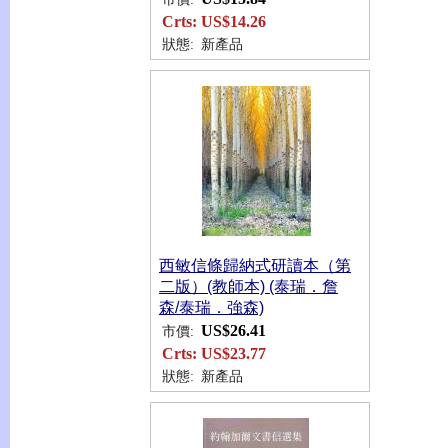
Crts:
US$14.26
狀態:
新產品
西敏信條歸納式研讀本（第
二版）(教師本) (泰瑞．詹
森/泰瑞．強森)
US$26.41
市價:
Crts:
US$23.77
狀態:
新產品