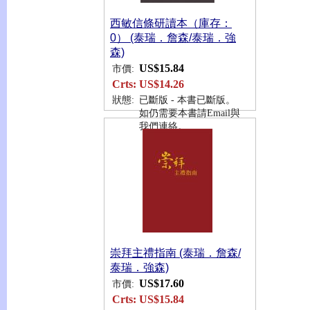
西敏信條研讀本（庫存：
0） (泰瑞．詹森/泰瑞．強
森)
US$15.84
市價:
Crts:
US$14.26
狀態:
已斷版 - 本書已斷版。
如仍需要本書請Email與
我們連絡。
崇拜主禮指南 (泰瑞．詹森/
泰瑞．強森)
US$17.60
市價:
Crts:
US$15.84