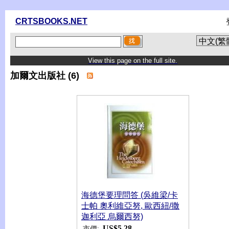
CRTSBOOKS.NET
View this page on the full site.
加爾文出版社 (6)
海德堡要理問答 (吳維梁/卡
士帕 奧利維亞努, 歐西紐/撒
迦利亞 烏爾西努)
US$5.28
市價: