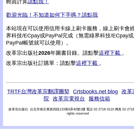
郵資計算
請點我！
歡迎光臨！不知道如何下手嗎？請點我
本站現在可以使用信用卡線上刷卡服務，線上刷卡會
界科技/ECpay或PayPal完成（無需綠界科技/ECpay或
PayPal帳號就可以使用）。
改革宗出版社
2026
年圖書目錄。請點擊
這裡下載
。
改革宗出版社訂購單：請點擊
這裡下載
。
TRTF台灣改革宗翻譯團契
Crtsbooks.net blog
改革
院
改革宗電視台
服務信箱
改革宗出版社 台北市南京東路四段133巷6弄40號1樓 電話 02-2718-3110 傳真 02-2718-31
rights reserved