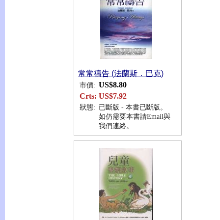
常常禱告 (法蘭斯．巴克)
US$8.80
市價:
Crts:
US$7.92
狀態:
已斷版 - 本書已斷版。
如仍需要本書請Email與
我們連絡。