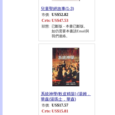
兒童聖經故事(1-3)
US$52.82
市價:
Crts:
US$47.53
狀態:
已斷版 - 本書已斷版。
如仍需要本書請Email與
我們連絡。
系統神學(軟皮精裝) (湯姆．
華森/湯瑪士．華森)
US$17.57
市價:
Crts:
US$15.81