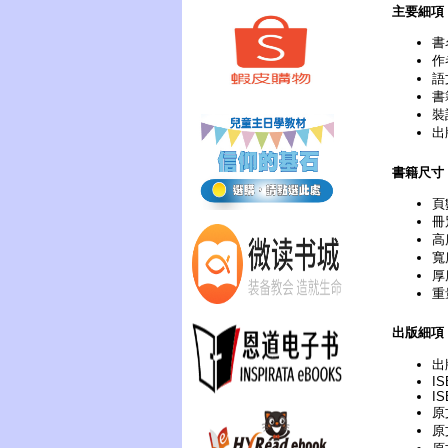
主要細項
書
作
語
書
裝
出
書籍尺寸
頁
冊
高
寬
厚
重
出版細項
出
IS
IS
原文
原