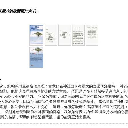
按圖片以改變圖片大小):
:
年來，約翰派博宣揚這個真理：當我們在神裡面享有最大的喜樂與滿足時， 神的
彰顯。他把這真理稱為基督徒的喜樂主義。 問題是許多人雖然接受這信息，卻
令人憂心不安的能力。 它帶來釋放，因為它認同我們與生俱來追求喜樂的渴望
令人憂心不安，因為他揭露我們並沒有照應有的樣式愛慕神。 當你發現了神期
消息，卻又發現自己力不從心 ，這時，你該怎麼辦？!當前刻不容緩的問題是
、 深刻地感受到這份在神裡面的喜樂，我該如何做？約翰.派博秉持牧者的心
榮耀的熱情，幫助你解答這個問題，讓你能真正活出喜樂。