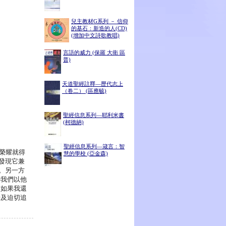
兒主教材G系列 － 信仰
的基石：新造的人(CD)
(增加中文詩歌教唱)
言語的威力 (保羅 大衛 區
普)
天道聖經註釋—歷代志上
（卷二） (區應毓)
聖經信息系列—耶利米書
(柯德納)
聖經信息系列—箴言：智
榮耀就得
慧的學校 (亞金森)
發現它兼
。另一方
待我們以他
：如果我還
腸及迫切追