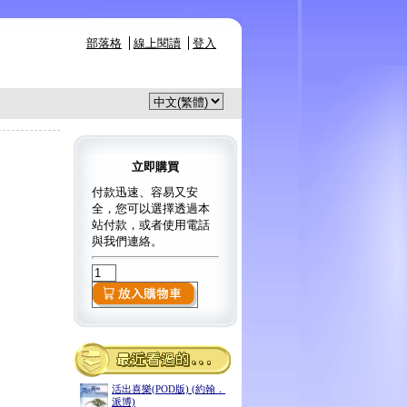
部落格
線上閱讀
登入
立即購買
付款迅速、容易又安
全，您可以選擇透過本
站付款，或者使用電話
與我們連絡。
活出喜樂(POD版) (約翰．
派博)