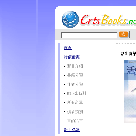
首頁
活出喜樂(
特價優惠
新書介紹
書籍分類
作者分類
歸正出版社
所有名單
讀者類別
書的語言
新手必讀