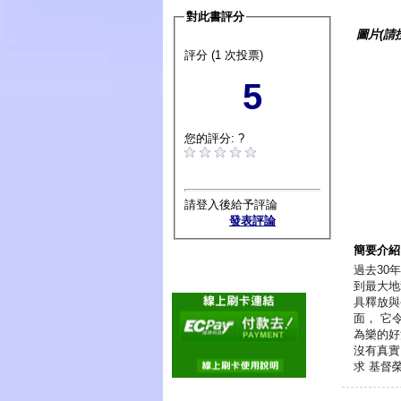
對此書評分
圖片(請
評分 (1 次投票)
5
您的評分: ?
請登入後給予評論
發表評論
簡要介紹
過去30
到最大地
具釋放與
面， 它
為樂的好
沒有真實
求 基督