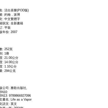
名: 活出喜樂(POD版)
者: 約翰．派博
文: 中文繁體字
籍狀況: 全新書籍
訂: 平裝
版年份: 2007
數: 252頁
別: 1冊
度: 21.00公分
度: 14.00公分
度: 1.10公分
量: 294公克
版公司: 雅歌出版社,
BN10:
BN13: 9789866927096
書名: Life as a Vapor
文語文: 英文