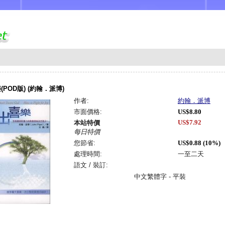
POD版) (約翰．派博)
作者:
約翰．派博
市面價格:
US$8.80
US$7.92
本站特價
每日特價
您節省:
US$0.88 (10%)
處理時間:
一至二天
語文 / 裝訂:
中文繁體字 - 平裝