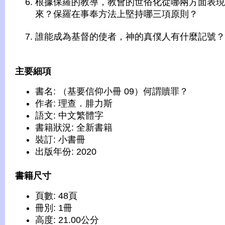
根據保羅的教導，教會的世俗化從哪兩方面表現
來？保羅在事奉方法上堅持哪三項原則？
誰能成為基督的使者，神的真僕人有什麼記號？
主要細項
書名: （基要信仰小冊 09）何謂贖罪？
作者: 理查．腓力斯
語文: 中文繁體字
書籍狀況: 全新書籍
裝訂: 小書冊
出版年份: 2020
書籍尺寸
頁數: 48頁
冊別: 1冊
高度: 21.00公分