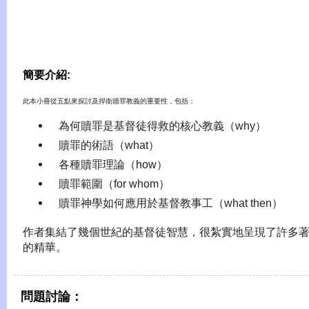
簡要介紹:
此本小冊從五點來探討及捍衛贖罪教義的重要性，包括：
 為何贖罪是基督徒得救的核心教義（why）
 贖罪的術語（what）
 各種贖罪理論（how）
 贖罪範圍（for whom）
 贖罪神學如何應用於基督教事工（what then）
作者集結了幾個世紀的基督徒智慧，很紮實地呈現了許多
的精華。
問題討論：