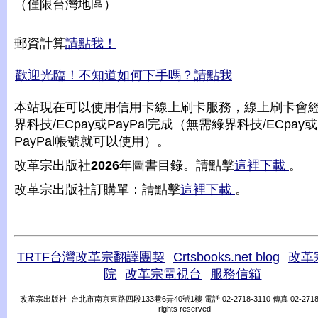
（僅限台灣地區）
郵資計算
請點我！
歡迎光臨！不知道如何下手嗎？請點我
本站現在可以使用信用卡線上刷卡服務，線上刷卡會
界科技/ECpay或PayPal完成（無需綠界科技/ECpay或
PayPal帳號就可以使用）。
改革宗出版社
2026
年圖書目錄。請點擊
這裡下載
。
改革宗出版社訂購單：請點擊
這裡下載
。
TRTF台灣改革宗翻譯團契
Crtsbooks.net blog
改革
院
改革宗電視台
服務信箱
改革宗出版社 台北市南京東路四段133巷6弄40號1樓 電話 02-2718-3110 傳真 02-2718-31
rights reserved