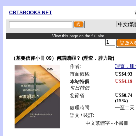
CRTSBOOKS.NET
View this page on the full site.
（基要信仰小冊 09）何謂贖罪？ (理查．腓力斯)
作者:
理查．腓
市面價格:
US$4.93
US$4.19
本站特價
每日特價
US$0.74
您節省:
(15%)
處理時間:
一至二天
語文 / 裝訂:
中文繁體字 - 小書冊