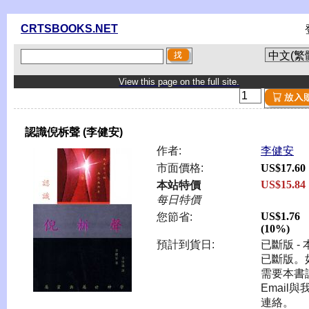
CRTSBOOKS.NET
View this page on the full site.
認識倪柝聲 (李健安)
作者:
李健安
市面價格:
US$17.60
US$15.84
本站特價
每日特價
US$1.76
您節省:
(10%)
預計到貨日:
已斷版 - 
已斷版。
需要本書
Email與
連絡。