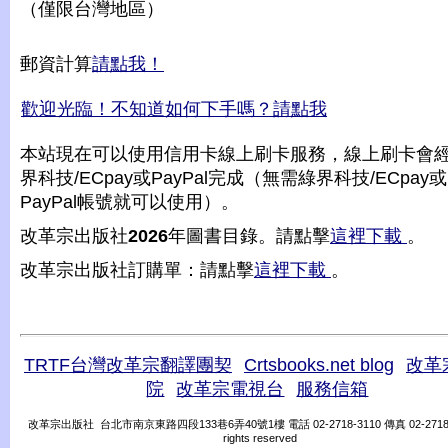
（僅限台灣地區）
郵資計算
請點我！
歡迎光臨！不知道如何下手嗎？請點我
本站現在可以使用信用卡線上刷卡服務，線上刷卡會
界科技/ECpay或PayPal完成（無需綠界科技/ECpay或
PayPal帳號就可以使用）。
改革宗出版社
2026
年圖書目錄。請點擊
這裡下載
。
改革宗出版社訂購單：請點擊
這裡下載
。
TRTF台灣改革宗翻譯團契
Crtsbooks.net blog
改革
院
改革宗電視台
服務信箱
改革宗出版社 台北市南京東路四段133巷6弄40號1樓 電話 02-2718-3110 傳真 02-2718-31
rights reserved