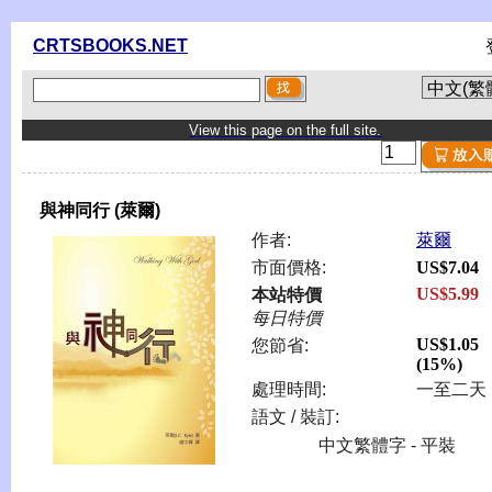
CRTSBOOKS.NET
View this page on the full site.
與神同行 (萊爾)
作者:
萊爾
市面價格:
US$7.04
US$5.99
本站特價
每日特價
US$1.05
您節省:
(15%)
處理時間:
一至二天
語文 / 裝訂:
中文繁體字 - 平裝